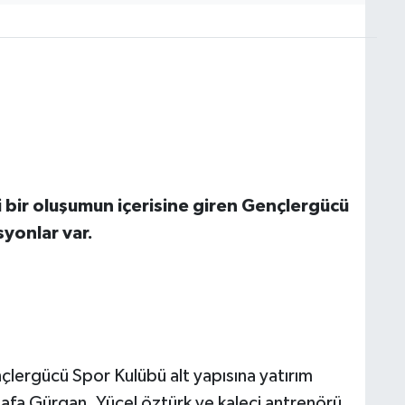
bir oluşumun içerisine giren Gençlergücü
yonlar var.
ergücü Spor Kulübü alt yapısına yatırım
afa Gürgan, Yücel öztürk ve kaleci antrenörü