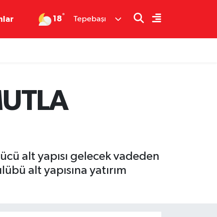
°
18
nlar
Tepebaşı
MUTLA
ücü alt yapısı gelecek vadeden
übü alt yapısına yatırım