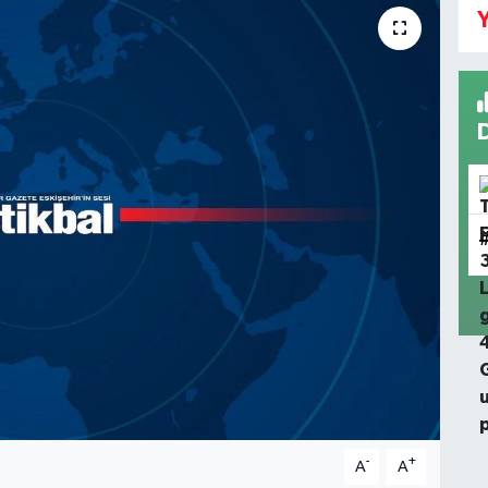
Y
-
+
A
A