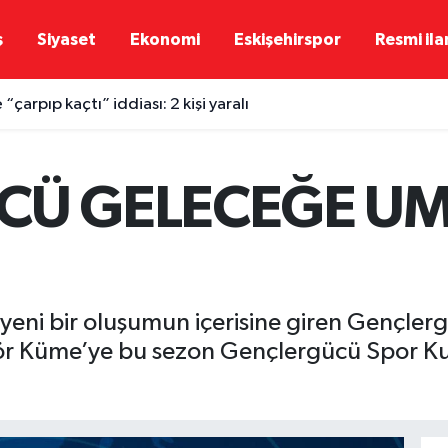
ş
Siyaset
Ekonomi
Eskişehirspor
Resmi ila
“çarpıp kaçtı” iddiası: 2 kişi yaralı
CÜ GELECEĞE U
ni bir oluşumun içerisine giren Gençlerg
ör Küme’ye bu sezon Gençlergücü Spor Kul