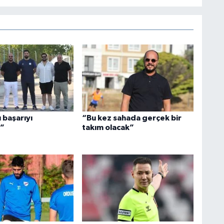
 başarıyı
“Bu kez sahada gerçek bir
k”
takım olacak”