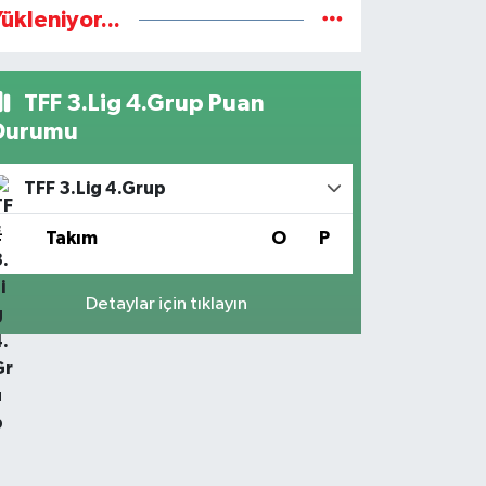
ükleniyor...
TFF 3.Lig 4.Grup Puan
Durumu
TFF 3.Lig 4.Grup
#
Takım
O
P
Detaylar için tıklayın