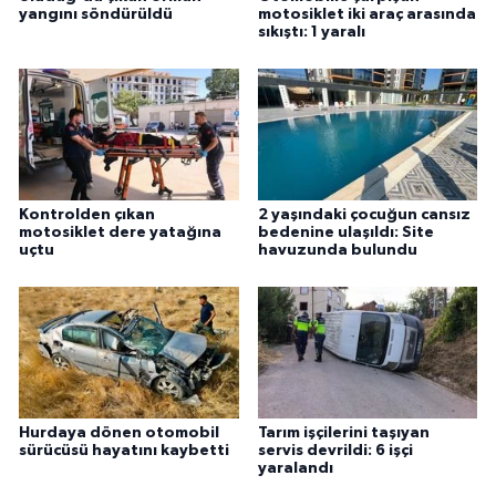
yangını söndürüldü
motosiklet iki araç arasında
sıkıştı: 1 yaralı
Kontrolden çıkan
2 yaşındaki çocuğun cansız
motosiklet dere yatağına
bedenine ulaşıldı: Site
uçtu
havuzunda bulundu
Hurdaya dönen otomobil
Tarım işçilerini taşıyan
sürücüsü hayatını kaybetti
servis devrildi: 6 işçi
yaralandı