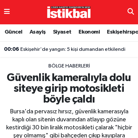
Eskişehirspor
Eskişehir Nöbetçi Eczaneler
Güncel
Asayiş
Siyaset
Ekonomi
Eskişehirsp
Güncel
Eskişehir Hava Durumu
00:06
Eskişehir'de yangın: 5 kişi dumandan etkilendi
Asayiş
Eskişehir Namaz Vakitleri
BÖLGE HABERLERI
Siyaset
Eskişehir Trafik Yoğunluk Haritası
Güvenlik kameralıyla dolu
siteye girip motosikleti
Spor
TFF 3.Lig 4.Grup Puan Durumu ve Fikstür
böyle çaldı
Eğitim
Tüm Manşetler
Bursa'da pervasız hırsız, güvenlik kamerasıyla
Ekonomi
Son Dakika Haberleri
kaplı olan sitenin duvarından atlayıp gözüne
kestirdiği 30 bin liralık motosikleti çalarak "hiçbir
Sağlık
Haber Arşivi
şey olmamış" gibi bahçeden çıkıp kayıplara