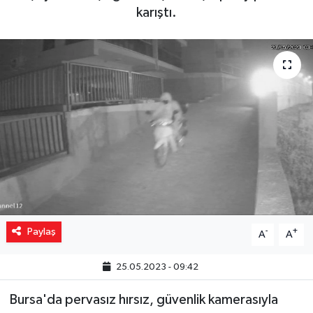
karıştı.
Yaşam
Resmi ilanlar
Paylaş
-
+
A
A
25.05.2023 - 09:42
Bursa'da pervasız hırsız, güvenlik kamerasıyla