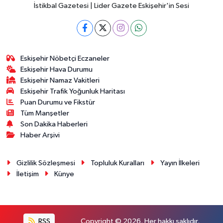
İstikbal Gazetesi | Lider Gazete Eskişehir'in Sesi
Eskişehir Nöbetçi Eczaneler
Eskişehir Hava Durumu
Eskişehir Namaz Vakitleri
Eskişehir Trafik Yoğunluk Haritası
Puan Durumu ve Fikstür
Tüm Manşetler
Son Dakika Haberleri
Haber Arşivi
Gizlilik Sözleşmesi
Topluluk Kuralları
Yayın İlkeleri
İletişim
Künye
RSS
Copyright © 2026. Her hakkı saklıdır.