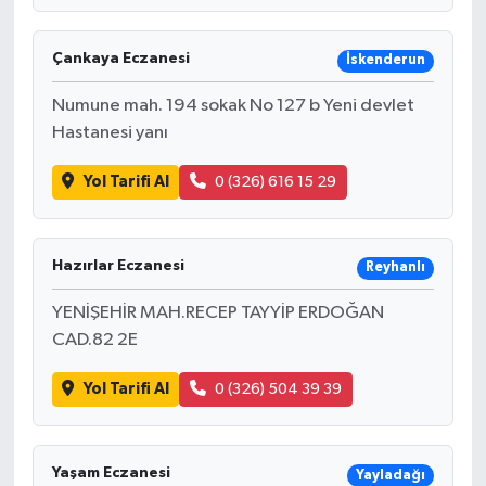
Çankaya Eczanesi
İskenderun
Numune mah. 194 sokak No 127 b Yeni devlet
Hastanesi yanı
Yol Tarifi Al
0 (326) 616 15 29
Hazırlar Eczanesi
Reyhanlı
YENİŞEHİR MAH.RECEP TAYYİP ERDOĞAN
CAD.82 2E
Yol Tarifi Al
0 (326) 504 39 39
Yaşam Eczanesi
Yayladağı