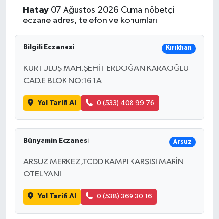
Hatay
07 Ağustos 2026 Cuma nöbetçi
Yaşam
eczane adres, telefon ve konumları
Resmi ilanlar
Bilgili Eczanesi
Kırıkhan
KURTULUŞ MAH.ŞEHİT ERDOĞAN KARAOĞLU
CAD.E BLOK NO:16 1A
Yol Tarifi Al
0 (533) 408 99 76
Bünyamin Eczanesi
Arsuz
ARSUZ MERKEZ,TCDD KAMPI KARŞISI MARİN
OTEL YANI
Yol Tarifi Al
0 (538) 369 30 16