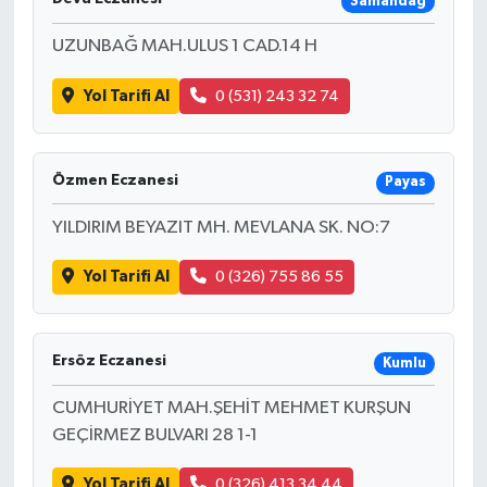
Samandağ
UZUNBAĞ MAH.ULUS 1 CAD.14 H
Yol Tarifi Al
0 (531) 243 32 74
Özmen Eczanesi
Payas
YILDIRIM BEYAZIT MH. MEVLANA SK. NO:7
Yol Tarifi Al
0 (326) 755 86 55
Ersöz Eczanesi
Kumlu
CUMHURİYET MAH.ŞEHİT MEHMET KURŞUN
GEÇİRMEZ BULVARI 28 1-1
Yol Tarifi Al
0 (326) 413 34 44