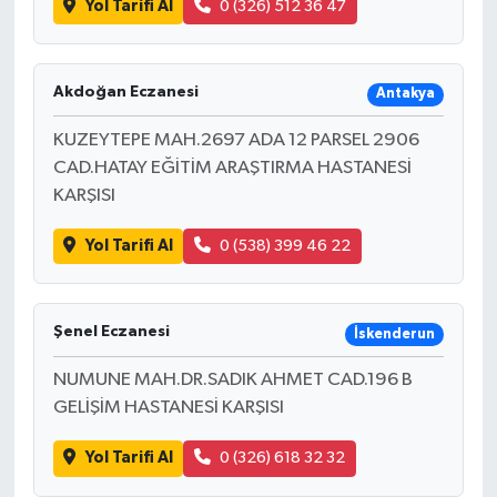
Yol Tarifi Al
0 (326) 512 36 47
Akdoğan Eczanesi
Antakya
KUZEYTEPE MAH.2697 ADA 12 PARSEL 2906
CAD.HATAY EĞİTİM ARAŞTIRMA HASTANESİ
KARŞISI
Yol Tarifi Al
0 (538) 399 46 22
Şenel Eczanesi
İskenderun
NUMUNE MAH.DR.SADIK AHMET CAD.196 B
GELİŞİM HASTANESİ KARŞISI
Yol Tarifi Al
0 (326) 618 32 32