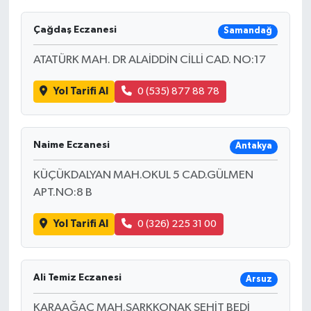
Çağdaş Eczanesi
Samandağ
ATATÜRK MAH. DR ALAİDDİN CİLLİ CAD. NO:17
Yol Tarifi Al
0 (535) 877 88 78
Naime Eczanesi
Antakya
KÜÇÜKDALYAN MAH.OKUL 5 CAD.GÜLMEN
APT.NO:8 B
Yol Tarifi Al
0 (326) 225 31 00
Ali Temiz Eczanesi
Arsuz
KARAAĞAÇ MAH.ŞARKKONAK ŞEHİT BEDİ