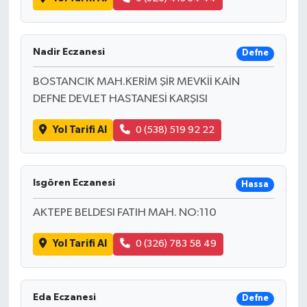
Nadir Eczanesi
Defne
BOSTANCIK MAH.KERİM ŞİR MEVKİİ KAİN
DEFNE DEVLET HASTANESİ KARŞISI
Yol Tarifi Al
0 (538) 519 92 22
Isgören Eczanesi
Hassa
AKTEPE BELDESI FATIH MAH. NO:110
Yol Tarifi Al
0 (326) 783 58 49
Eda Eczanesi
Defne