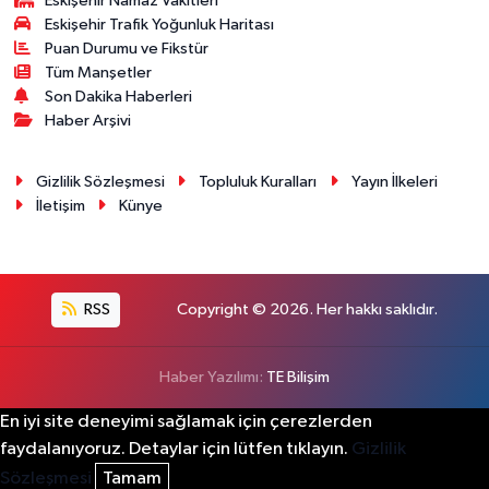
Eskişehir Namaz Vakitleri
Eskişehir Trafik Yoğunluk Haritası
Puan Durumu ve Fikstür
Tüm Manşetler
Son Dakika Haberleri
Haber Arşivi
Gizlilik Sözleşmesi
Topluluk Kuralları
Yayın İlkeleri
İletişim
Künye
RSS
Copyright © 2026. Her hakkı saklıdır.
Haber Yazılımı:
TE Bilişim
En iyi site deneyimi sağlamak için çerezlerden
faydalanıyoruz. Detaylar için lütfen tıklayın.
Gizlilik
Sözleşmesi
Tamam