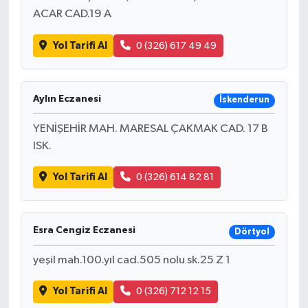
ACAR CAD.19 A
Yol Tarifi Al
0 (326) 617 49 49
Aylın Eczanesi
İskenderun
YENİŞEHİR MAH. MARESAL ÇAKMAK CAD. 17 B
ISK.
Yol Tarifi Al
0 (326) 614 82 81
Esra Cengiz Eczanesi
Dörtyol
yeşil mah.100.yıl cad.505 nolu sk.25 Z 1
Yol Tarifi Al
0 (326) 712 12 15