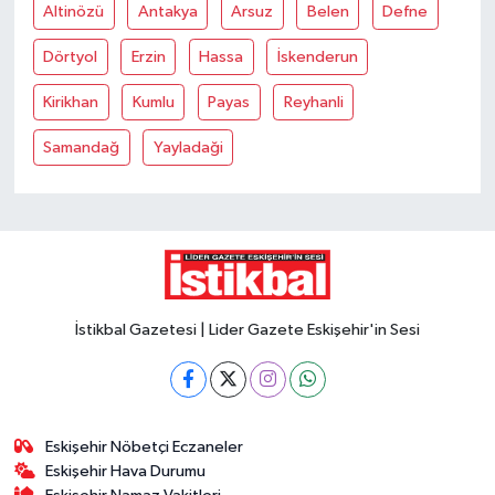
Altinözü
Antakya
Arsuz
Belen
Defne
Dörtyol
Erzin
Hassa
İskenderun
Kirikhan
Kumlu
Payas
Reyhanli
Samandağ
Yayladaği
İstikbal Gazetesi | Lider Gazete Eskişehir'in Sesi
Eskişehir Nöbetçi Eczaneler
Eskişehir Hava Durumu