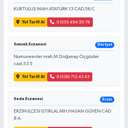
KURTULUŞ MAH.ATATÜRK 13 CAD.56 C
Yol Tarifi Al
0 (531) 494 50 78
Sımsek Eczanesi
Dörtyol
Numuneevler mah.M.Doğanay Öçgüder
cad.53 5
Yol Tarifi Al
0 (326) 712 43 43
Seda Eczanesi
Erzin
ERZIN ILÇESI ISTIKLAL MH.HASAN GÜVEN CAD
8 A