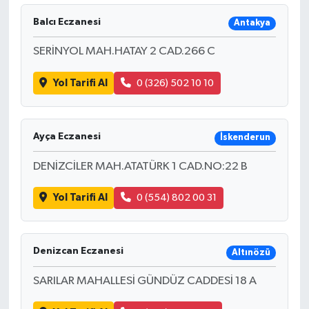
Balcı Eczanesi
Antakya
SERİNYOL MAH.HATAY 2 CAD.266 C
Yol Tarifi Al
0 (326) 502 10 10
Ayça Eczanesi
İskenderun
DENİZCİLER MAH.ATATÜRK 1 CAD.NO:22 B
Yol Tarifi Al
0 (554) 802 00 31
Denizcan Eczanesi
Altınözü
SARILAR MAHALLESİ GÜNDÜZ CADDESİ 18 A