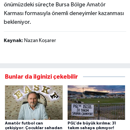
önümüzdeki süreçte Bursa Bölge Amatör
Karması formasıyla önemli deneyimler kazanması
bekleniyor.
Kaynak:
Nazan Koşarer
Bunlar da ilginizi çekebilir
Amatör futbol can
PGL’de büyük kırılma: 31
çekişiyor: Çocuklar sahadan
takım sahaya çıkmıyor!