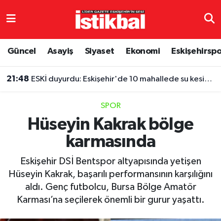
Eskişehirspor
Eskişehir Nöbetçi Eczaneler
Güncel
Asayiş
Siyaset
Ekonomi
Eskişehirsp
Güncel
Eskişehir Hava Durumu
21:48
ESKİ duyurdu: Eskişehir'de 10 mahallede su kesintisi
Asayiş
Eskişehir Namaz Vakitleri
SPOR
Siyaset
Eskişehir Trafik Yoğunluk Haritası
Hüseyin Kakrak bölge
karmasında
Spor
TFF 3.Lig 4.Grup Puan Durumu ve Fikstür
Eskişehir DSİ Bentspor altyapısında yetişen
Eğitim
Tüm Manşetler
Hüseyin Kakrak, başarılı performansının karşılığını
aldı. Genç futbolcu, Bursa Bölge Amatör
Ekonomi
Son Dakika Haberleri
Karması’na seçilerek önemli bir gurur yaşattı.
Sağlık
Haber Arşivi