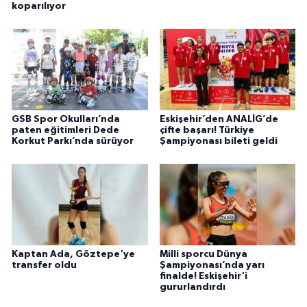
koparılıyor
GSB Spor Okulları’nda
Eskişehir’den ANALİG’de
paten eğitimleri Dede
çifte başarı! Türkiye
Korkut Parkı’nda sürüyor
Şampiyonası bileti geldi
Kaptan Ada, Göztepe'ye
Milli sporcu Dünya
transfer oldu
Şampiyonası’nda yarı
finalde! Eskişehir'i
gururlandırdı