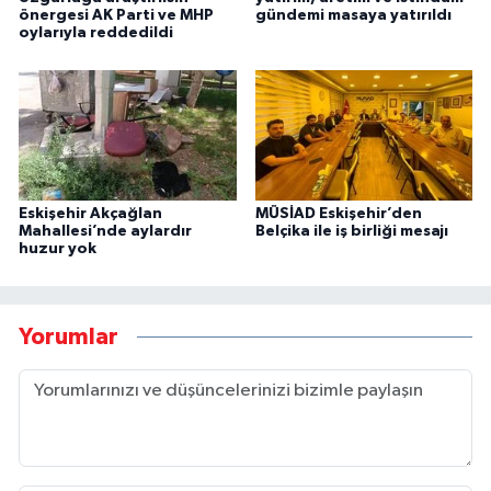
önergesi AK Parti ve MHP
gündemi masaya yatırıldı
oylarıyla reddedildi
Eskişehir Akçağlan
MÜSİAD Eskişehir’den
Mahallesi’nde aylardır
Belçika ile iş birliği mesajı
huzur yok
Yorumlar