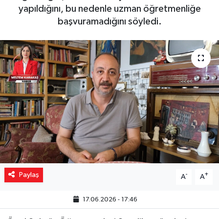
yapıldığını, bu nedenle uzman öğretmenliğe
Yaşam
başvuramadığını söyledi.
Resmi ilanlar
Paylaş
-
+
A
A
17.06.2026 - 17:46