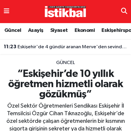
Eskişehirspor
Eskişehir Nöbetçi Eczaneler
Güncel
Asayiş
Siyaset
Ekonomi
Eskişehirsp
Güncel
Eskişehir Hava Durumu
11:23
Eskişehir'de 4 gündür aranan Merve'den sevindiren haber
Asayiş
Eskişehir Namaz Vakitleri
GÜNCEL
Siyaset
Eskişehir Trafik Yoğunluk Haritası
“Eskişehir’de 10 yıllık
öğretmen hizmetli olarak
Spor
TFF 3.Lig 4.Grup Puan Durumu ve Fikstür
gözükmüş”
Eğitim
Tüm Manşetler
Özel Sektör Öğretmenleri Sendikası Eskişehir İl
Ekonomi
Son Dakika Haberleri
Temsilcisi Özgür Cihan Tıknazoğlu, Eskişehir’de
özel sektörde çalışan öğretmenlerin bir kısmının
Sağlık
Haber Arşivi
sigorta girişinin sekreter ya da hizmetli olarak