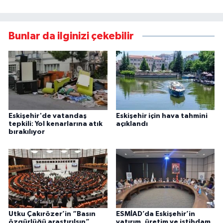
Bunlar da ilginizi çekebilir
Eskişehir'de vatandaş
Eskişehir için hava tahmini
tepkili: Yol kenarlarına atık
açıklandı
bırakılıyor
Utku Çakırözer’in “Basın
ESMİAD’da Eskişehir’in
özgürlüğü araştırılsın”
yatırım, üretim ve istihdam