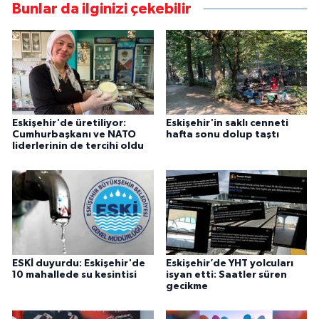
Bunlar da ilginizi çekebilir
Eskişehir'de üretiliyor:
Eskişehir'in saklı cenneti
Cumhurbaşkanı ve NATO
hafta sonu dolup taştı
liderlerinin de tercihi oldu
ESKİ duyurdu: Eskişehir'de
Eskişehir’de YHT yolcuları
10 mahallede su kesintisi
isyan etti: Saatler süren
gecikme