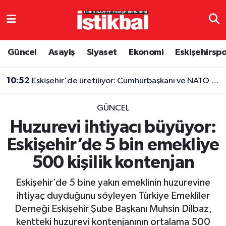
Eskişehirspor
Eskişehir Nöbetçi Eczaneler
Güncel
Asayiş
Siyaset
Ekonomi
Eskişehirsp
Güncel
Eskişehir Hava Durumu
10:52
Eskişehir'de üretiliyor: Cumhurbaşkanı ve NATO liderlerinin de tercihi oldu
Asayiş
Eskişehir Namaz Vakitleri
GÜNCEL
Siyaset
Eskişehir Trafik Yoğunluk Haritası
Huzurevi ihtiyacı büyüyor:
Eskişehir’de 5 bin emekliye
Spor
TFF 3.Lig 4.Grup Puan Durumu ve Fikstür
500 kişilik kontenjan
Eğitim
Tüm Manşetler
Eskişehir’de 5 bine yakın emeklinin huzurevine
Ekonomi
Son Dakika Haberleri
ihtiyaç duyduğunu söyleyen Türkiye Emekliler
Derneği Eskişehir Şube Başkanı Muhsin Dilbaz,
Sağlık
Haber Arşivi
kentteki huzurevi kontenjanının ortalama 500