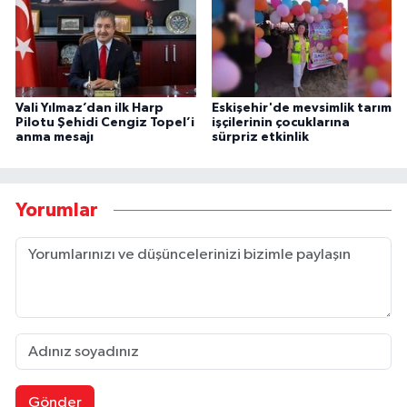
Vali Yılmaz’dan ilk Harp
Eskişehir'de mevsimlik tarım
Pilotu Şehidi Cengiz Topel’i
işçilerinin çocuklarına
anma mesajı
sürpriz etkinlik
Yorumlar
Gönder