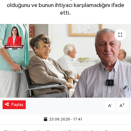
olduğunu ve bunun ihtiyacı karşılamadığını ifade
Yaşam
etti.
Resmi ilanlar
Paylaş
-
+
A
A
25.06.2026 - 17:41