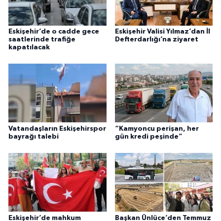
Eskişehir’de o cadde gece
Eskişehir Valisi Yılmaz’dan İl
saatlerinde trafiğe
Defterdarlığı’na ziyaret
kapatılacak
Vatandaşların Eskişehirspor
“Kamyoncu perişan, her
bayrağı talebi
gün kredi peşinde”
Eskişehir’de mahkum
Başkan Ünlüce’den Temmuz