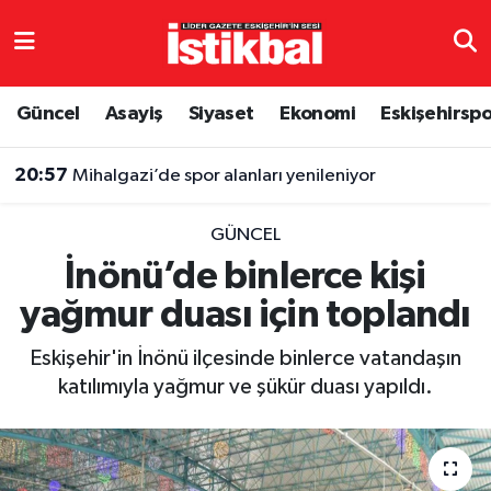
Eskişehirspor
Eskişehir Nöbetçi Eczaneler
Güncel
Asayiş
Siyaset
Ekonomi
Eskişehirsp
Güncel
Eskişehir Hava Durumu
20:57
Mihalgazi’de spor alanları yenileniyor
Asayiş
Eskişehir Namaz Vakitleri
GÜNCEL
Siyaset
Eskişehir Trafik Yoğunluk Haritası
İnönü’de binlerce kişi
yağmur duası için toplandı
Spor
TFF 3.Lig 4.Grup Puan Durumu ve Fikstür
Eskişehir'in İnönü ilçesinde binlerce vatandaşın
Eğitim
Tüm Manşetler
katılımıyla yağmur ve şükür duası yapıldı.
Ekonomi
Son Dakika Haberleri
Sağlık
Haber Arşivi