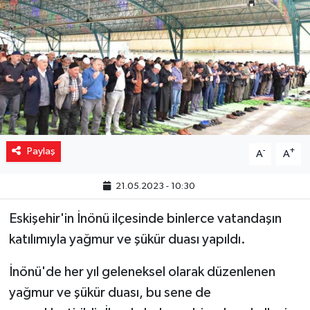
Yaşam
Resmi ilanlar
Paylaş
-
+
A
A
21.05.2023 - 10:30
Eskişehir'in İnönü ilçesinde binlerce vatandaşın
katılımıyla yağmur ve şükür duası yapıldı.
İnönü'de her yıl geleneksel olarak düzenlenen
yağmur ve şükür duası, bu sene de