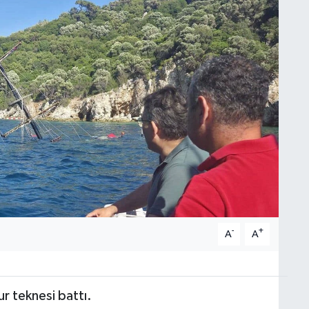
-
+
A
A
r teknesi battı.