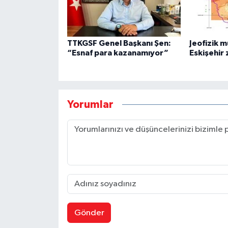
TTKGSF Genel Başkanı Şen:
Jeofizik 
“Esnaf para kazanamıyor”
Eskişehir 
Yorumlar
Gönder