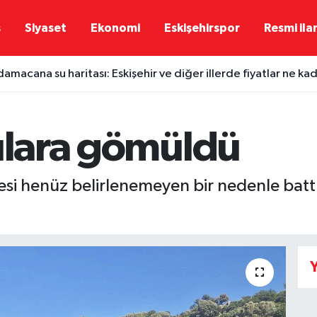
ş
Siyaset
Ekonomi
Eskişehirspor
Resmi ila
damacana su haritası: Eskişehir ve diğer illerde fiyatlar ne ka
sulara gömüldü
si henüz belirlenemeyen bir nedenle battı
Y