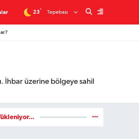
°
23
nlar
Tepebaşı
dar?
. İhbar üzerine bölgeye sahil
ükleniyor...