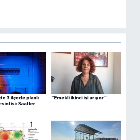
de 3 ilçede planlı
“Emekli ikinci işi arıyor”
esintisi: Saatler