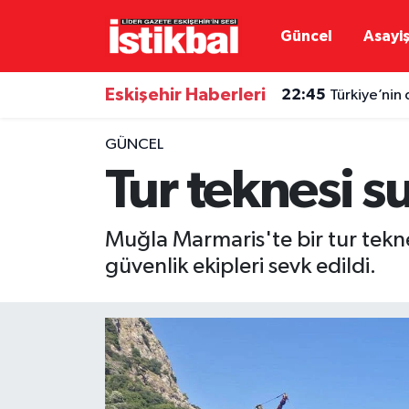
Güncel
Asayi
Eskişehirspor
Eskişehir Nöbetçi Eczaneler
Eskişehir Haberleri
22:45
Türkiye’nin 
Güncel
Eskişehir Hava Durumu
GÜNCEL
Asayiş
Eskişehir Namaz Vakitleri
Tur teknesi 
Siyaset
Eskişehir Trafik Yoğunluk Haritası
Muğla Marmaris'te bir tur tekne
Spor
TFF 3.Lig 4.Grup Puan Durumu ve Fikstür
güvenlik ekipleri sevk edildi.
Eğitim
Tüm Manşetler
Ekonomi
Son Dakika Haberleri
Sağlık
Haber Arşivi