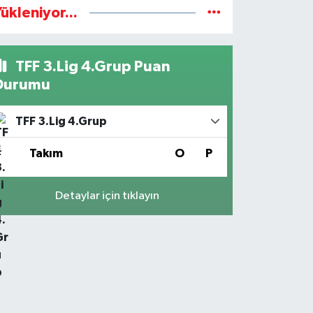
ükleniyor...
TFF 3.Lig 4.Grup Puan
Durumu
TFF 3.Lig 4.Grup
#
Takım
O
P
Detaylar için tıklayın