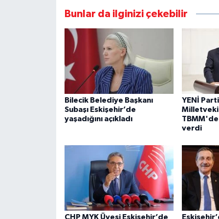
Bunlar da ilginizi çekebilir
Bilecik Belediye Başkanı
YENİ Parti
Subaşı Eskişehir’de
Milletveki
yaşadığını açıkladı
TBMM'de i
verdi
CHP MYK Üyesi Eskişehir’de
Eskişehir