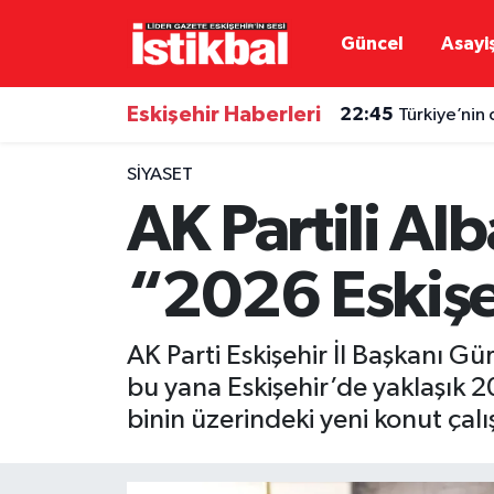
Güncel
Asayi
Eskişehirspor
Eskişehir Nöbetçi Eczaneler
Eskişehir Haberleri
22:45
Türkiye’nin 
Güncel
Eskişehir Hava Durumu
SIYASET
Asayiş
Eskişehir Namaz Vakitleri
AK Partili Al
Siyaset
Eskişehir Trafik Yoğunluk Haritası
“2026 Eskişeh
Spor
TFF 3.Lig 4.Grup Puan Durumu ve Fikstür
AK Parti Eskişehir İl Başkanı G
Eğitim
Tüm Manşetler
bu yana Eskişehir’de yaklaşık 20
binin üzerindeki yeni konut çal
Ekonomi
Son Dakika Haberleri
Sağlık
Haber Arşivi