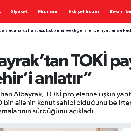
ş
Siyaset
Ekonomi
Eskişehirspor
Resmi ila
damacana su haritası: Eskişehir ve diğer illerde fiyatlar ne ka
bayrak’tan TOKİ pa
ir’i anlatır”
ürhan Albayrak, TOKİ projelerine ilişkin ya
 bin ailenin konut sahibi olduğunu belirter
ışmalarının sürdüğünü açıkladı.