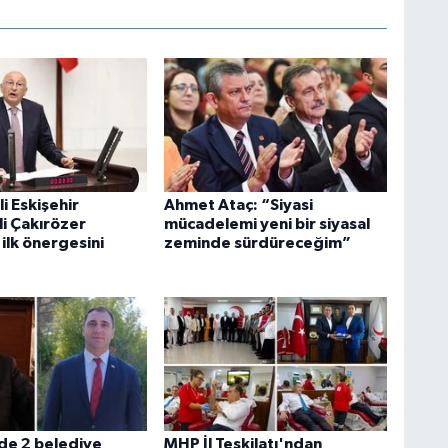
li Eskişehir
Ahmet Ataç: “Siyasi
li Çakırözer
mücadelemi yeni bir siyasal
lk önergesini
zeminde sürdüreceğim”
’de 2 belediye
MHP İl Teşkilatı'ndan