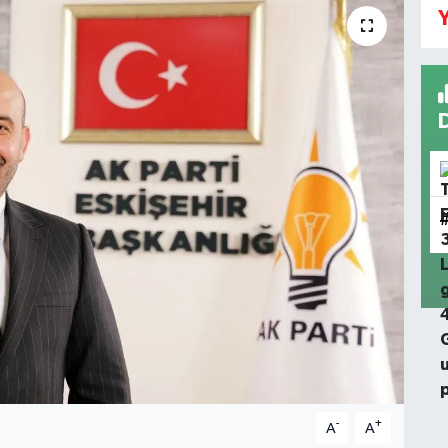
Y
-
+
A
A