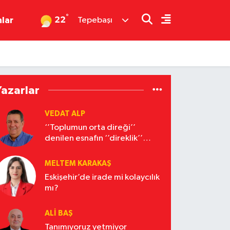
°
22
nlar
Tepebaşı
Yazarlar
VEDAT ALP
‘’Toplumun orta direği’’
denilen esnafın ‘’direklik’’
yapacak hali yok
MELTEM KARAKAŞ
Eskişehir’de irade mi kolaycılık
mı?
ALI BAŞ
Tanımıyoruz yetmiyor