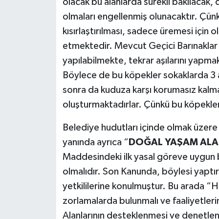
olacak bu alanlarda sürekli bakılacak, d
olmaları engellenmiş olunacaktır. Çünkü
kısırlaştırılması, sadece üremesi için 
etmektedir. Mevcut Geçici Barınaklar 
yapılabilmekte, tekrar aşılarını yap
Böylece de bu köpekler sokaklarda 3 
sonra da kuduza karşı korumasız kalmakta
oluşturmaktadırlar. Çünkü bu köpekler, 
Belediye hudutları içinde olmak üzere
yanında ayrıca “
DOĞAL YAŞAM ALA
Maddesindeki ilk yasal göreve uygun bir
olmalıdır. Son Kanunda, böylesi yapt
yetkililerine konulmuştur. Bu arada “
zorlamalarda bulunmalı ve faaliyetleri
Alanlarının desteklenmesi ve denetlen