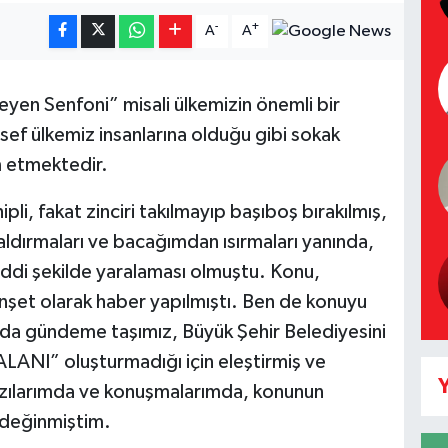
-
+
A
A
yen Senfoni” misali ülkemizin önemli bir
ef ülkemiz insanlarına olduğu gibi sokak
 etmektedir.
li, fakat zinciri takılmayıp başıboş bırakılmış,
saldırmaları ve bacağımdan ısırmaları yanında,
 ciddi şekilde yaralaması olmuştu. Konu,
nşet olarak haber yapılmıştı. Ben de konuyu
mda gündeme taşımız, Büyük Şehir Belediyesini
I” oluşturmadığı için eleştirmiş ve
Y
zılarımda ve konuşmalarımda, konunun
a değinmiştim.