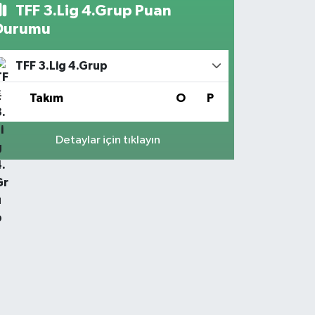
TFF 3.Lig 4.Grup Puan
Durumu
TFF 3.Lig 4.Grup
#
Takım
O
P
Detaylar için tıklayın