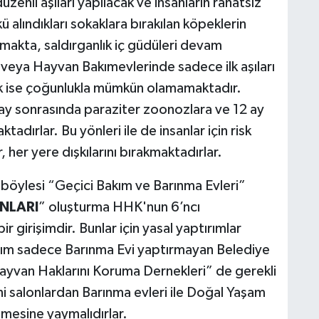
üzenli aşıları yapılacak ve insanların rahatsız
 alındıkları sokaklara bırakılan köpeklerin
olmakta, saldırganlık iç güdüleri devam
veya Hayvan Bakımevlerinde sadece ilk aşıları
mak ise çoğunlukla mümkün olamamaktadır.
ay sonrasında paraziter zoonozlara ve 12 ay
dırlar. Bu yönleri ile de insanlar için risk
her yere dışkılarını bırakmaktadırlar.
 böylesi “Geçici Bakım ve Barınma Evleri”
NLARI
” oluşturma HHK'nun 6’ncı
 girişimdir. Bunlar için yasal yaptırımlar
ırım sadece Barınma Evi yaptırmayan Belediye
Hayvan Haklarını Koruma Dernekleri” de gerekli
ni salonlardan Barınma evleri ile Doğal Yaşam
mesine yaymalıdırlar.