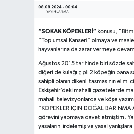
08.08.2024 - 00:04
Yaşam
YAYINLANMA
Resmi ilanlar
“SOKAK KÖPEKLERİ”
konusu, “Bitme
“Toplumsal Kanseri” olmaya ve maales
hayvanlarına da zarar vermeye devam
Ağustos 2015 tarihinde biri sözde sahip
diğeri de kulağı çipli 2 köpeğin bana 
sahipli olanın dikenli tasmasının elimi
Eskişehir’deki mahalli gazetelerde ma
mahalli televizyonlarda ve köşe yazı
“KÖPEKLER İÇİN DOĞAL BARINMA ALAN
görevini yapmaya davet etmiştim. Ya
yasalarını irdelemiş ve yasal yanlışlar