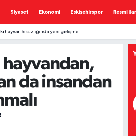
ş
Siyaset
Ekonomi
Eskişehirspor
Resmi ila
ki hayvan hırsızlığında yeni gelişme
n hayvandan,
an da insandan
nmalı
R