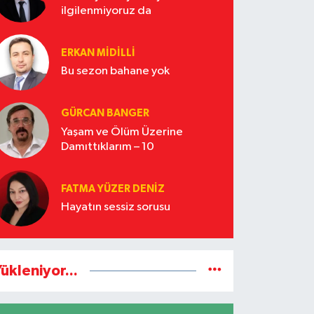
ilgilenmiyoruz da
ERKAN MIDILLI
Bu sezon bahane yok
GÜRCAN BANGER
Yaşam ve Ölüm Üzerine
Damıttıklarım – 10
FATMA YÜZER DENIZ
Hayatın sessiz sorusu
ükleniyor...