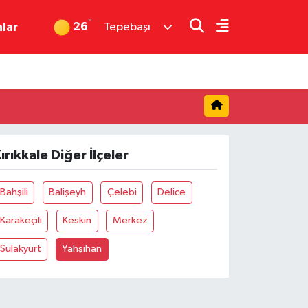
°
26
nlar
Tepebaşı
ırıkkale Diğer İlçeler
Bahşili
Balişeyh
Çelebi
Delice
Karakeçili
Keskin
Merkez
Sulakyurt
Yahşihan