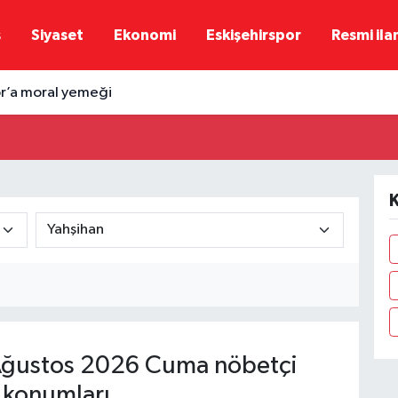
ş
Siyaset
Ekonomi
Eskişehirspor
Resmi ila
or’a moral yemeği
K
ğustos 2026 Cuma nöbetçi
 konumları