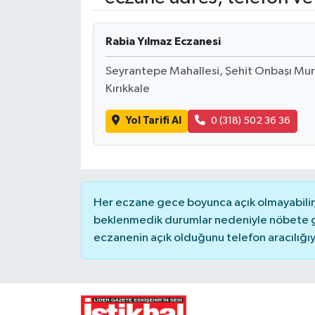
Yaşam
Rabia Yılmaz Eczanesi
Resmi ilanlar
Seyrantepe Mahallesi, Şehit Onbaşı Mura
Kırıkkale
Yol Tarifi Al
0 (318) 502 36 36
Her eczane gece boyunca açık olmayabilir, 
beklenmedik durumlar nedeniyle nöbete g
eczanenin açık olduğunu telefon aracılığıyla 