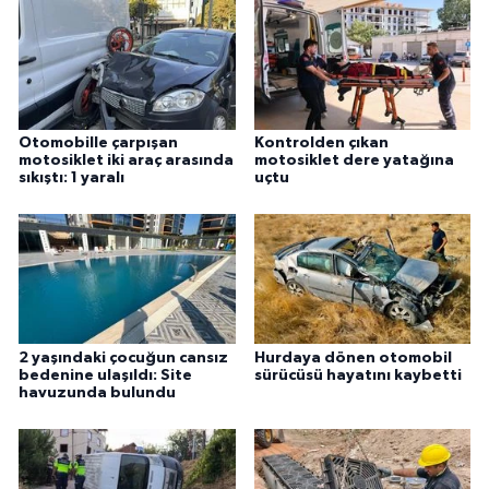
Otomobille çarpışan
Kontrolden çıkan
motosiklet iki araç arasında
motosiklet dere yatağına
sıkıştı: 1 yaralı
uçtu
2 yaşındaki çocuğun cansız
Hurdaya dönen otomobil
bedenine ulaşıldı: Site
sürücüsü hayatını kaybetti
havuzunda bulundu