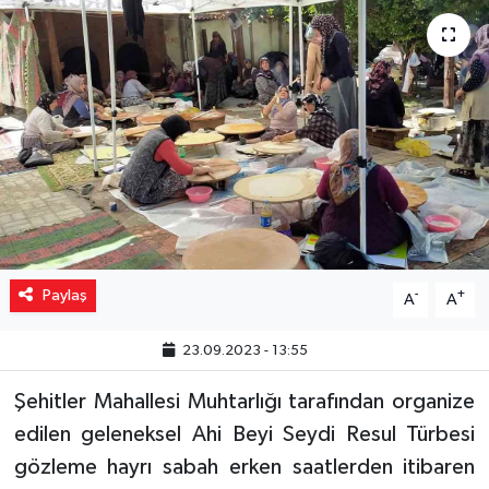
Yaşam
Resmi ilanlar
Paylaş
-
+
A
A
23.09.2023 - 13:55
Şehitler Mahallesi Muhtarlığı tarafından organize
edilen geleneksel Ahi Beyi Seydi Resul Türbesi
gözleme hayrı sabah erken saatlerden itibaren