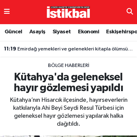
Eskişehirspor
Eskişehir Nöbetçi Eczaneler
Güncel
Asayiş
Siyaset
Ekonomi
Eskişehirsp
Güncel
Eskişehir Hava Durumu
11:19
Emirdağ yemekleri ve gelenekleri kitapla ölümsüzleşti
Asayiş
Eskişehir Namaz Vakitleri
BÖLGE HABERLERI
Siyaset
Eskişehir Trafik Yoğunluk Haritası
Kütahya'da geleneksel
hayır gözlemesi yapıldı
Spor
TFF 3.Lig 4.Grup Puan Durumu ve Fikstür
Kütahya’nın Hisarcık ilçesinde, hayırseverlerin
Eğitim
Tüm Manşetler
katkılarıyla Ahi Beyi Seydi Resul Türbesi için
geleneksel hayır gözlemesi yapılarak halka
Ekonomi
Son Dakika Haberleri
dağıtıldı.
Sağlık
Haber Arşivi