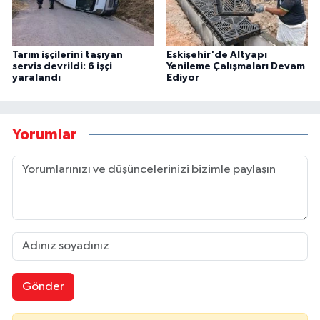
Tarım işçilerini taşıyan
Eskişehir'de Altyapı
servis devrildi: 6 işçi
Yenileme Çalışmaları Devam
yaralandı
Ediyor
Yorumlar
Gönder