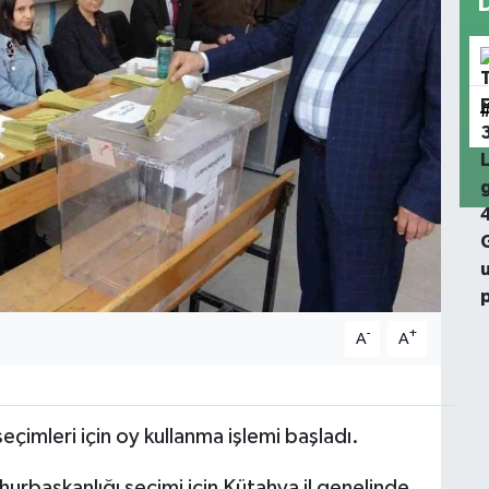
-
+
A
A
çimleri için oy kullanma işlemi başladı.
rbaşkanlığı seçimi için Kütahya il genelinde