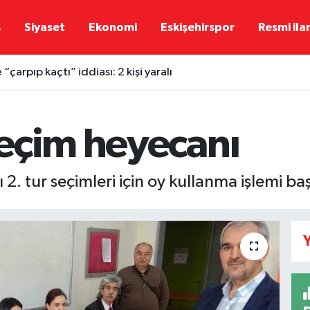
ş
Siyaset
Ekonomi
Eskişehirspor
Resmi ila
“çarpıp kaçtı” iddiası: 2 kişi yaralı
eçim heyecanı
 tur seçimleri için oy kullanma işlemi baş
Y