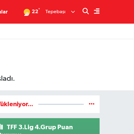
°
22
nlar
Tepebaşı
ladı.
ükleniyor...
TFF 3.Lig 4.Grup Puan