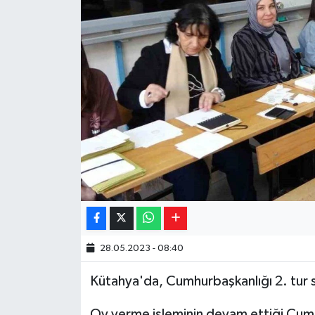
Yaşam
Resmi ilanlar
28.05.2023 - 08:40
Kütahya'da, Cumhurbaşkanlığı 2. tur se
Oy verme işleminin devam ettiği Cumhu