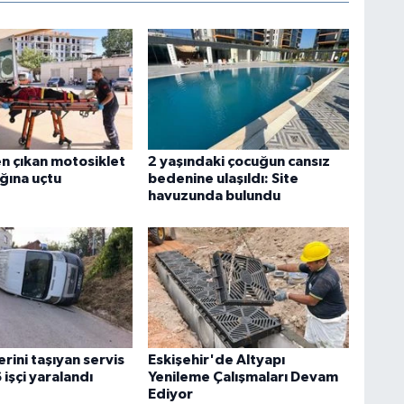
n çıkan motosiklet
2 yaşındaki çocuğun cansız
ğına uçtu
bedenine ulaşıldı: Site
havuzunda bulundu
erini taşıyan servis
Eskişehir'de Altyapı
 işçi yaralandı
Yenileme Çalışmaları Devam
Ediyor