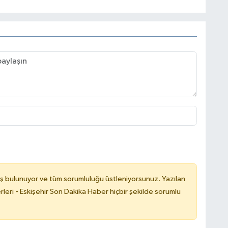
ş bulunuyor ve tüm sorumluluğu üstleniyorsunuz. Yazılan
leri - Eskişehir Son Dakika Haber hiçbir şekilde sorumlu