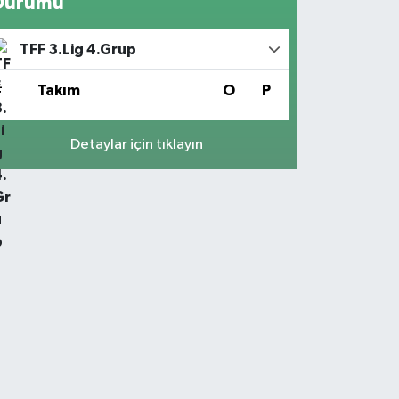
Durumu
TFF 3.Lig 4.Grup
#
Takım
O
P
Detaylar için tıklayın