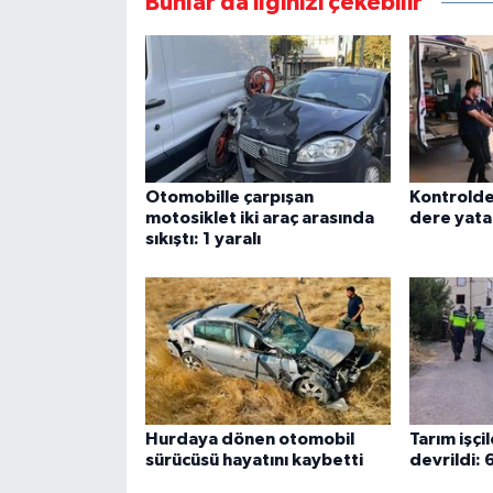
Bunlar da ilginizi çekebilir
Otomobille çarpışan
Kontrolde
motosiklet iki araç arasında
dere yata
sıkıştı: 1 yaralı
Hurdaya dönen otomobil
Tarım işçil
sürücüsü hayatını kaybetti
devrildi: 6