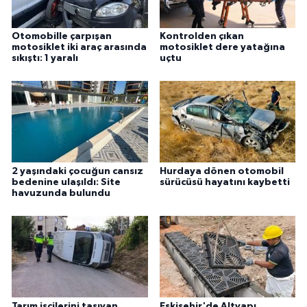
Otomobille çarpışan
Kontrolden çıkan
motosiklet iki araç arasında
motosiklet dere yatağına
sıkıştı: 1 yaralı
uçtu
2 yaşındaki çocuğun cansız
Hurdaya dönen otomobil
bedenine ulaşıldı: Site
sürücüsü hayatını kaybetti
havuzunda bulundu
Tarım işçilerini taşıyan
Eskişehir'de Altyapı