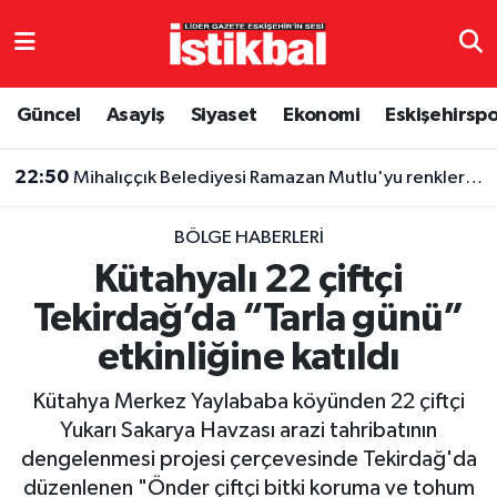
Eskişehirspor
Eskişehir Nöbetçi Eczaneler
Güncel
Asayiş
Siyaset
Ekonomi
Eskişehirsp
Güncel
Eskişehir Hava Durumu
22:50
Mihalıççık Belediyesi Ramazan Mutlu'yu renklerine bağladı
Asayiş
Eskişehir Namaz Vakitleri
BÖLGE HABERLERI
Siyaset
Eskişehir Trafik Yoğunluk Haritası
Kütahyalı 22 çiftçi
Tekirdağ’da “Tarla günü”
Spor
TFF 3.Lig 4.Grup Puan Durumu ve Fikstür
etkinliğine katıldı
Eğitim
Tüm Manşetler
Kütahya Merkez Yaylababa köyünden 22 çiftçi
Ekonomi
Son Dakika Haberleri
Yukarı Sakarya Havzası arazi tahribatının
dengelenmesi projesi çerçevesinde Tekirdağ'da
Sağlık
Haber Arşivi
düzenlenen "Önder çiftçi bitki koruma ve tohum