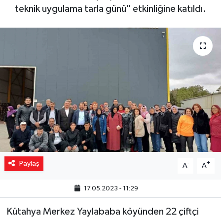
teknik uygulama tarla günü" etkinliğine katıldı.
Yaşam
Resmi ilanlar
Paylaş
-
+
A
A
17.05.2023 - 11:29
Kütahya Merkez Yaylababa köyünden 22 çiftçi