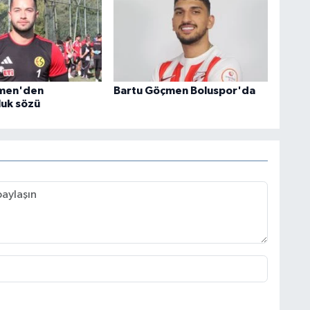
men'den
Bartu Göçmen Boluspor'da
uk sözü