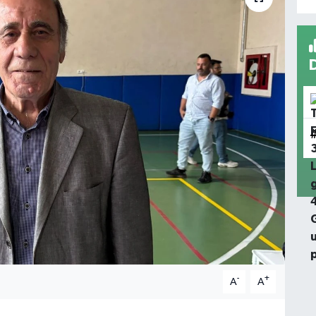
-
+
A
A