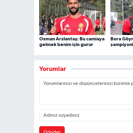
Osman Arslantaş: Bu camiaya
Bora Göy
gelmek benim için gurur
şampiyonl
Yorumlar
Gönder