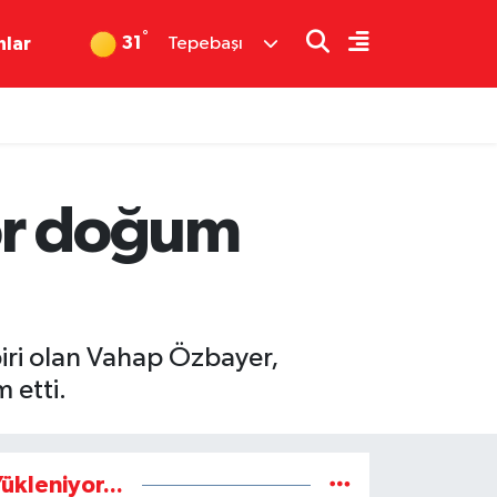
°
31
nlar
Tepebaşı
por doğum
biri olan Vahap Özbayer,
 etti.
ükleniyor...