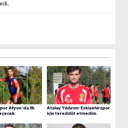
edi.
por Afyon'da ilk
Atalay Yıldırım: Eskişehirspor
geçecek
için tereddüt etmedim