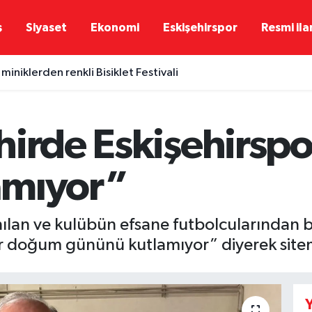
ş
Siyaset
Ekonomi
Eskişehirspor
Resmi ila
miniklerden renkli Bisiklet Festivali
hirde Eskişehirs
amıyor”
anılan ve kulübün efsane futbolcularından 
r doğum gününü kutlamıyor” diyerek sitem
Y