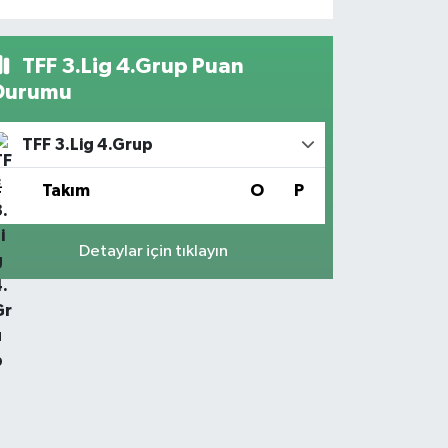
TFF 3.Lig 4.Grup Puan
Durumu
TFF 3.Lig 4.Grup
#
Takım
O
P
Detaylar için tıklayın