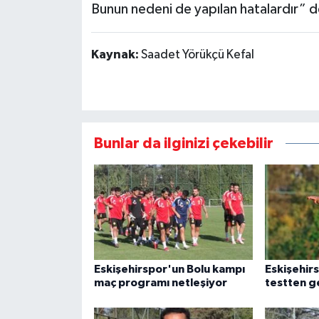
Bunun nedeni de yapılan hatalardır” d
Kaynak:
Saadet Yörükçü Kefal
Bunlar da ilginizi çekebilir
Eskişehirspor'un Bolu kampı
Eskişehirs
maç programı netleşiyor
testten 