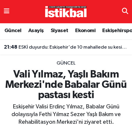
Eskişehirspor
Eskişehir Nöbetçi Eczaneler
Güncel
Asayiş
Siyaset
Ekonomi
Eskişehirsp
Güncel
Eskişehir Hava Durumu
21:48
ESKİ duyurdu: Eskişehir'de 10 mahallede su kesintisi
Asayiş
Eskişehir Namaz Vakitleri
GÜNCEL
Siyaset
Eskişehir Trafik Yoğunluk Haritası
Vali Yılmaz, Yaşlı Bakım
Merkezi'nde Babalar Günü
Spor
TFF 3.Lig 4.Grup Puan Durumu ve Fikstür
pastası kesti
Eğitim
Tüm Manşetler
Eskişehir Valisi Erdinç Yılmaz, Babalar Günü
Ekonomi
Son Dakika Haberleri
dolayısıyla Fethi Yılmaz Sezer Yaşlı Bakım ve
Rehabilitasyon Merkezi'ni ziyaret etti.
Sağlık
Haber Arşivi