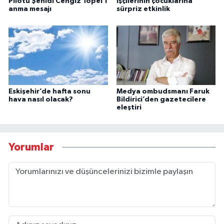
Pilotu Şehidi Cengiz Topel’i
işçilerinin çocuklarına
anma mesajı
sürpriz etkinlik
Eskişehir’de hafta sonu
Medya ombudsmanı Faruk
hava nasıl olacak?
Bildirici’den gazetecilere
eleştiri
Yorumlar