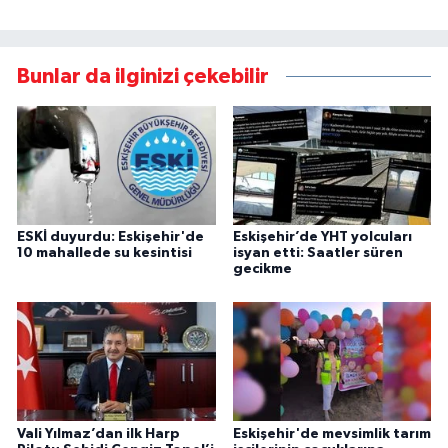
Bunlar da ilginizi çekebilir
ESKİ duyurdu: Eskişehir'de
Eskişehir’de YHT yolcuları
10 mahallede su kesintisi
isyan etti: Saatler süren
gecikme
Vali Yılmaz’dan ilk Harp
Eskişehir'de mevsimlik tarım