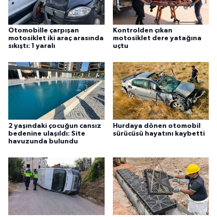
Otomobille çarpışan
Kontrolden çıkan
motosiklet iki araç arasında
motosiklet dere yatağına
sıkıştı: 1 yaralı
uçtu
2 yaşındaki çocuğun cansız
Hurdaya dönen otomobil
bedenine ulaşıldı: Site
sürücüsü hayatını kaybetti
havuzunda bulundu