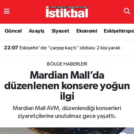
Eskişehirspor
Eskişehir Nöbetçi Eczaneler
Güncel
Asayiş
Siyaset
Ekonomi
Eskişehirsp
Güncel
Eskişehir Hava Durumu
22:07
Eskişehir'de “çarpıp kaçtı” iddiası: 2 kişi yaralı
Asayiş
Eskişehir Namaz Vakitleri
BÖLGE HABERLERI
Siyaset
Eskişehir Trafik Yoğunluk Haritası
Mardian Mall’da
düzenlenen konsere yoğun
Spor
TFF 3.Lig 4.Grup Puan Durumu ve Fikstür
ilgi
Eğitim
Tüm Manşetler
Mardian Mall AVM, düzenlendiği konserleri
Ekonomi
Son Dakika Haberleri
ziyaretçilerine unutulmaz gece yaşattı.
Sağlık
Haber Arşivi