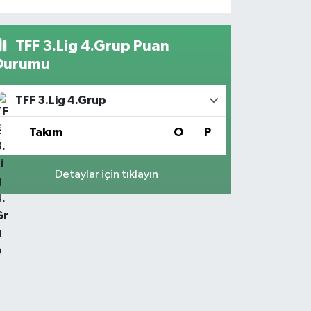
TFF 3.Lig 4.Grup Puan
Durumu
TFF 3.Lig 4.Grup
#
Takım
O
P
Detaylar için tıklayın