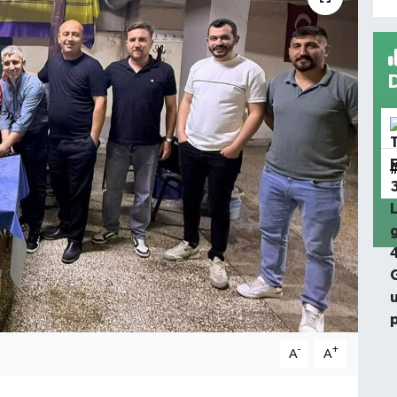
-
+
A
A