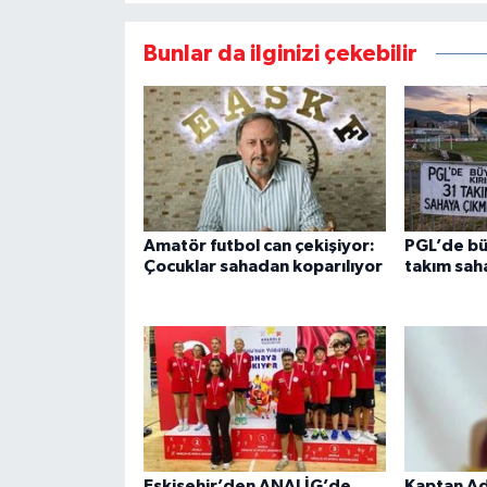
Bunlar da ilginizi çekebilir
Amatör futbol can çekişiyor:
PGL’de bü
Çocuklar sahadan koparılıyor
takım sah
Eskişehir’den ANALİG’de
Kaptan A