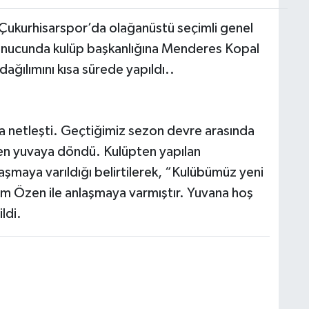
Çukurhisarspor’da olağanüstü seçimli genel
 sonucunda kulüp başkanlığına Menderes Kopal
ağılımını kısa sürede yapıldı..
a netleşti. Geçtiğimiz sezon devre arasında
en yuvaya döndü. Kulüpten yapılan
laşmaya varıldığı belirtilerek, “Kulübümüz yeni
im Özen ile anlaşmaya varmıştır. Yuvana hoş
ldi.