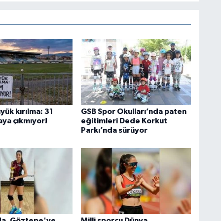
yük kırılma: 31
GSB Spor Okulları’nda paten
aya çıkmıyor!
eğitimleri Dede Korkut
Parkı’nda sürüyor
da, Göztepe'ye
Milli sporcu Dünya