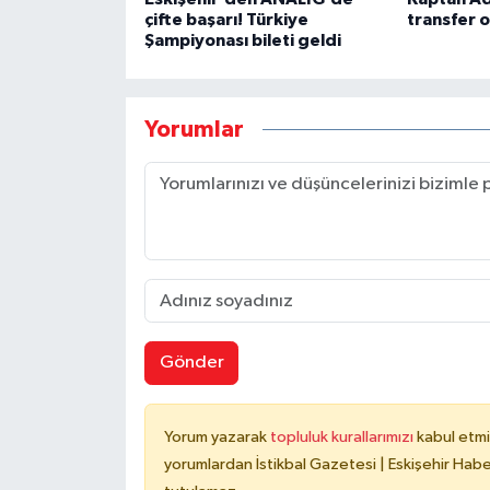
çifte başarı! Türkiye
transfer 
Şampiyonası bileti geldi
Yorumlar
Gönder
Yorum yazarak
topluluk kurallarımızı
kabul etmi
yorumlardan İstikbal Gazetesi | Eskişehir Haber