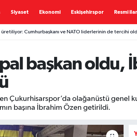
ş
Siyaset
Ekonomi
Eskişehirspor
Resmi ila
 üretiliyor: Cumhurbaşkanı ve NATO liderlerinin de tercihi ol
al başkan oldu, 
ü
en Çukurhisarspor’da olağanüstü genel k
mın başına İbrahim Özen getirildi.
Y