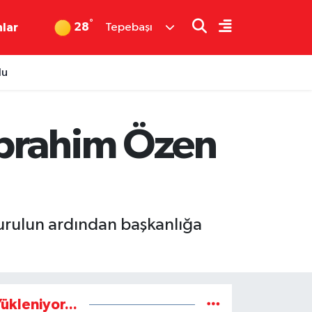
°
28
nlar
Tepebaşı
du
İbrahim Özen
urulun ardından başkanlığa
ükleniyor...