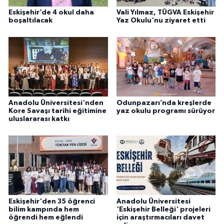
Eskişehir’de 4 okul daha
Vali Yılmaz, TÜGVA Eskişehir
boşaltılacak
Yaz Okulu'nu ziyaret etti
Anadolu Üniversitesi'nden
Odunpazarı’nda kreşlerde
Kore Savaşı tarihi eğitimine
yaz okulu programı sürüyor
uluslararası katkı
Eskişehir'den 35 öğrenci
Anadolu Üniversitesi
bilim kampında hem
'Eskişehir Belleği' projeleri
öğrendi hem eğlendi
için araştırmacıları davet