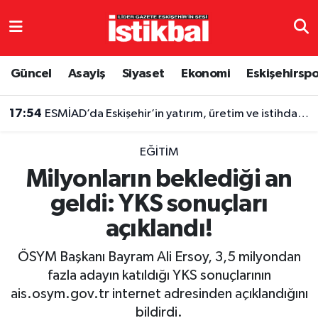
Eskişehirspor
Eskişehir Nöbetçi Eczaneler
Güncel
Asayiş
Siyaset
Ekonomi
Eskişehirsp
Güncel
Eskişehir Hava Durumu
17:54
ESMİAD’da Eskişehir’in yatırım, üretim ve istihdam gündemi masaya yatırıldı
Asayiş
Eskişehir Namaz Vakitleri
EĞITIM
Siyaset
Eskişehir Trafik Yoğunluk Haritası
Milyonların beklediği an
geldi: YKS sonuçları
Spor
TFF 3.Lig 4.Grup Puan Durumu ve Fikstür
açıklandı!
Eğitim
Tüm Manşetler
ÖSYM Başkanı Bayram Ali Ersoy, 3,5 milyondan
Ekonomi
Son Dakika Haberleri
fazla adayın katıldığı YKS sonuçlarının
ais.osym.gov.tr internet adresinden açıklandığını
Sağlık
Haber Arşivi
bildirdi.