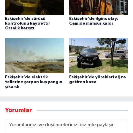
Eskişehir'de sürücü
Eskişehir'de ilginç olay:
kontrolünü kaybetti!
Camide mahsur kaldı
Ortalık karıştı
Eskişehir'de elektrik
Eskişehir’de yürekleri ağza
tellerine çarpan kuş yangın
getiren kaza
çıkardı
Yorumlar