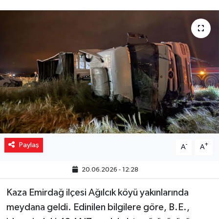
Yaşam
Resmi ilanlar
Paylaş
-
+
A
A
20.06.2026 - 12:28
Kaza Emirdağ ilçesi Ağılcık köyü yakınlarında
meydana geldi. Edinilen bilgilere göre, B.E.,