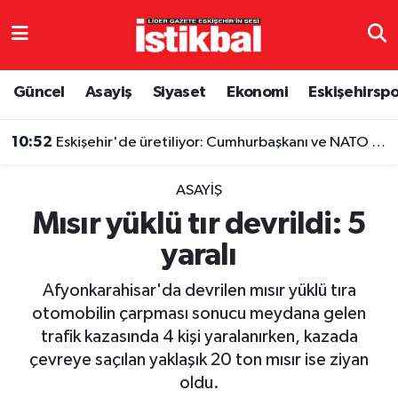
Eskişehirspor
Eskişehir Nöbetçi Eczaneler
Güncel
Asayiş
Siyaset
Ekonomi
Eskişehirsp
Güncel
Eskişehir Hava Durumu
10:52
Eskişehir'de üretiliyor: Cumhurbaşkanı ve NATO liderlerinin de tercihi oldu
Asayiş
Eskişehir Namaz Vakitleri
ASAYIŞ
Siyaset
Eskişehir Trafik Yoğunluk Haritası
Mısır yüklü tır devrildi: 5
yaralı
Spor
TFF 3.Lig 4.Grup Puan Durumu ve Fikstür
Afyonkarahisar'da devrilen mısır yüklü tıra
Eğitim
Tüm Manşetler
otomobilin çarpması sonucu meydana gelen
trafik kazasında 4 kişi yaralanırken, kazada
Ekonomi
Son Dakika Haberleri
çevreye saçılan yaklaşık 20 ton mısır ise ziyan
oldu.
Sağlık
Haber Arşivi