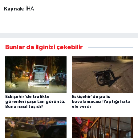
Kaynak:
İHA
Bunlar da ilginizi çekebilir
Eskişehir'de trafikte
Eskişehir'de polis
görenleri şaşırtan görüntü:
kovalamacası! Yaptığı hata
Bunu nasıl taşıdı?
ele verdi