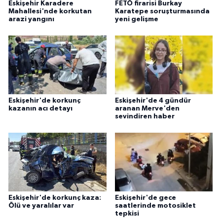
Eskişehir Karadere
FETÖ firarisi Burkay
Mahallesi'nde korkutan
Karatepe soruşturmasında
arazi yangını
yeni gelişme
Eskişehir'de korkunç
Eskişehir'de 4 gündür
kazanın acı detayı
aranan Merve'den
sevindiren haber
Eskişehir'de korkunç kaza:
Eskişehir'de gece
Ölü ve yaralılar var
saatlerinde motosiklet
tepkisi