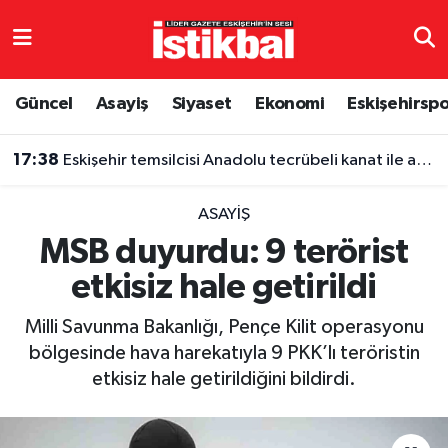
Eskişehirspor
Eskişehir Nöbetçi Eczaneler
Güncel
Asayiş
Siyaset
Ekonomi
Eskişehirsp
Güncel
Eskişehir Hava Durumu
17:38
Eskişehir temsilcisi Anadolu tecrübeli kanat ile anlaşma sağladı
Asayiş
Eskişehir Namaz Vakitleri
ASAYIŞ
Siyaset
Eskişehir Trafik Yoğunluk Haritası
MSB duyurdu: 9 terörist
etkisiz hale getirildi
Spor
TFF 3.Lig 4.Grup Puan Durumu ve Fikstür
Milli Savunma Bakanlığı, Pençe Kilit operasyonu
Eğitim
Tüm Manşetler
bölgesinde hava harekatıyla 9 PKK’lı teröristin
etkisiz hale getirildiğini bildirdi.
Ekonomi
Son Dakika Haberleri
Sağlık
Haber Arşivi