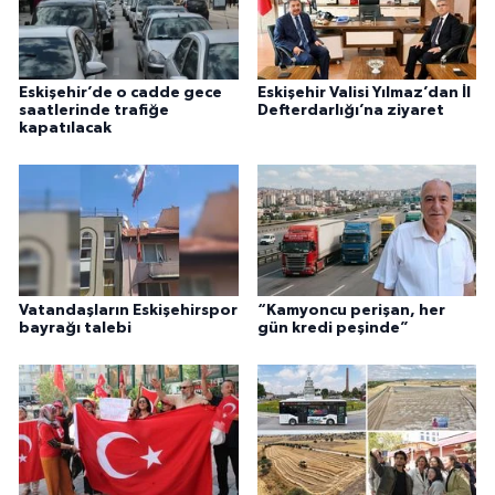
Eskişehir’de o cadde gece
Eskişehir Valisi Yılmaz’dan İl
saatlerinde trafiğe
Defterdarlığı’na ziyaret
kapatılacak
Vatandaşların Eskişehirspor
“Kamyoncu perişan, her
bayrağı talebi
gün kredi peşinde”