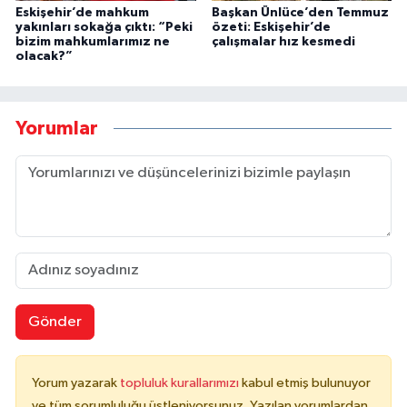
Eskişehir’de mahkum
Başkan Ünlüce’den Temmuz
yakınları sokağa çıktı: “Peki
özeti: Eskişehir’de
bizim mahkumlarımız ne
çalışmalar hız kesmedi
olacak?”
Yorumlar
Gönder
Yorum yazarak
topluluk kurallarımızı
kabul etmiş bulunuyor
ve tüm sorumluluğu üstleniyorsunuz. Yazılan yorumlardan