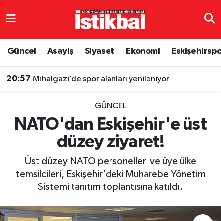
Eskişehirspor
Eskişehir Nöbetçi Eczaneler
Güncel
Asayiş
Siyaset
Ekonomi
Eskişehirsp
Güncel
Eskişehir Hava Durumu
20:57
Mihalgazi’de spor alanları yenileniyor
Asayiş
Eskişehir Namaz Vakitleri
GÜNCEL
Siyaset
Eskişehir Trafik Yoğunluk Haritası
NATO'dan Eskişehir'e üst
düzey ziyaret!
Spor
TFF 3.Lig 4.Grup Puan Durumu ve Fikstür
Üst düzey NATO personelleri ve üye ülke
Eğitim
Tüm Manşetler
temsilcileri, Eskişehir'deki Muharebe Yönetim
Sistemi tanıtım toplantısına katıldı.
Ekonomi
Son Dakika Haberleri
Sağlık
Haber Arşivi