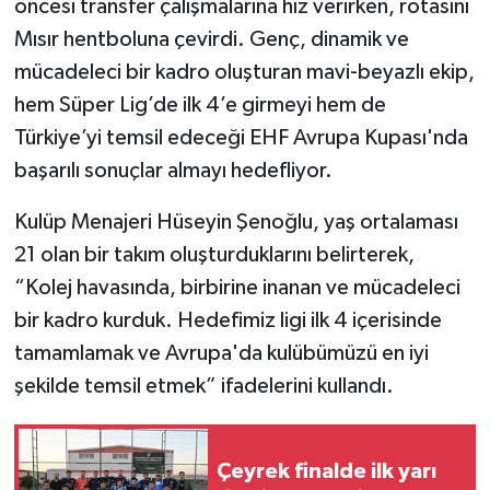
öncesi transfer çalışmalarına hız verirken, rotasını
Mısır hentboluna çevirdi. Genç, dinamik ve
mücadeleci bir kadro oluşturan mavi-beyazlı ekip,
hem Süper Lig’de ilk 4’e girmeyi hem de
Türkiye’yi temsil edeceği EHF Avrupa Kupası'nda
başarılı sonuçlar almayı hedefliyor.
Kulüp Menajeri Hüseyin Şenoğlu, yaş ortalaması
21 olan bir takım oluşturduklarını belirterek,
“Kolej havasında, birbirine inanan ve mücadeleci
bir kadro kurduk. Hedefimiz ligi ilk 4 içerisinde
tamamlamak ve Avrupa'da kulübümüzü en iyi
şekilde temsil etmek” ifadelerini kullandı.
Çeyrek finalde ilk yarı