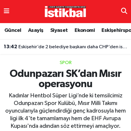
Eskişehirspor
Eskişehir Nöbetçi Eczaneler
Güncel
Asayiş
Siyaset
Ekonomi
Eskişehirsp
Güncel
Eskişehir Hava Durumu
13:42
Eskişehir’de 2 belediye başkanı daha CHP’den istifa etti
Asayiş
Eskişehir Namaz Vakitleri
SPOR
Siyaset
Eskişehir Trafik Yoğunluk Haritası
Odunpazarı SK’dan Mısır
operasyonu
Spor
TFF 3.Lig 4.Grup Puan Durumu ve Fikstür
Kadınlar Hentbol Süper Ligi’nde ki temsilcimiz
Eğitim
Tüm Manşetler
Odunpazarı Spor Kulübü, Mısır Milli Takımı
oyuncularıyla güçlendirdiği genç kadrosuyla hem
Ekonomi
Son Dakika Haberleri
ligi ilk 4'te tamamlamayı hem de EHF Avrupa
Kupası'nda adından söz ettirmeyi amaçlıyor.
Sağlık
Haber Arşivi