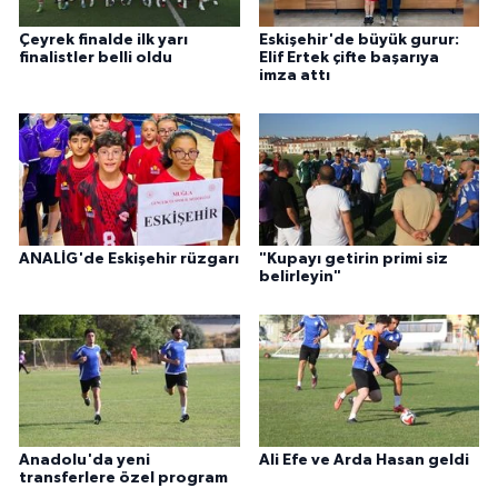
Çeyrek finalde ilk yarı
Eskişehir'de büyük gurur:
finalistler belli oldu
Elif Ertek çifte başarıya
imza attı
ANALİG'de Eskişehir rüzgarı
"Kupayı getirin primi siz
belirleyin"
Anadolu'da yeni
Ali Efe ve Arda Hasan geldi
transferlere özel program