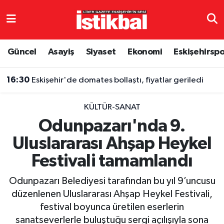
Eskişehirspor
Eskişehir Nöbetçi Eczaneler
Güncel
Asayiş
Siyaset
Ekonomi
Eskişehirsp
Güncel
Eskişehir Hava Durumu
16:30
Eskişehir'de domates bollaştı, fiyatlar geriledi
Asayiş
Eskişehir Namaz Vakitleri
KÜLTÜR-SANAT
Siyaset
Eskişehir Trafik Yoğunluk Haritası
Odunpazarı'nda 9.
Uluslararası Ahşap Heykel
Spor
TFF 3.Lig 4.Grup Puan Durumu ve Fikstür
Festivali tamamlandı
Eğitim
Tüm Manşetler
Odunpazarı Belediyesi tarafından bu yıl 9’uncusu
Ekonomi
Son Dakika Haberleri
düzenlenen Uluslararası Ahşap Heykel Festivali,
festival boyunca üretilen eserlerin
Sağlık
Haber Arşivi
sanatseverlerle buluştuğu sergi açılışıyla sona