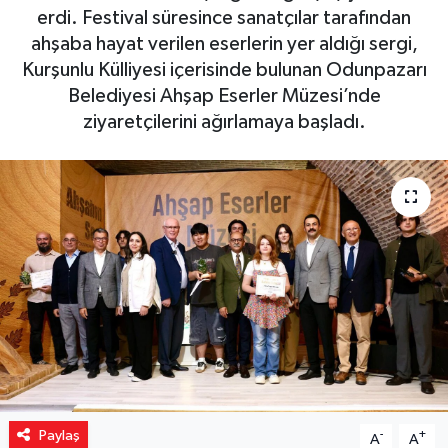
erdi. Festival süresince sanatçılar tarafından
Yaşam
ahşaba hayat verilen eserlerin yer aldığı sergi,
Kurşunlu Külliyesi içerisinde bulunan Odunpazarı
Resmi ilanlar
Belediyesi Ahşap Eserler Müzesi’nde
ziyaretçilerini ağırlamaya başladı.
Paylaş
-
+
A
A