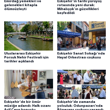
Emirdağ yemekleri ve
Eskişehir'in tarihi yürüyüş
gelenekleri kitapla
rotasında yeni durak:
ölümsüzleşti
Mihalıççık'ın güzellikleri
keşfedildi
Uluslararası Eskişehir
Eskişehir Sanat Sokağı'nda
Porsuk Nehir Festivali için
Hayal Orkestrası coşkusu
tarihler açıklandı
Eskişehir'de bir ömür
Eskişehir’de zamanda
müziğe adandı: Halk ozanı
yolculuk: Odunpazarı’nda
Arif Çayır konuştu
Rönesans coşkusu yaşandı