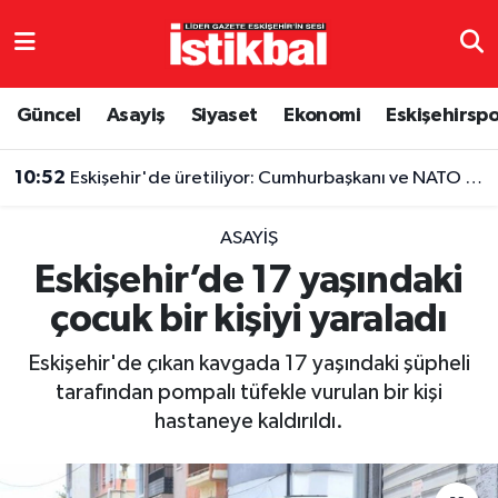
Eskişehirspor
Eskişehir Nöbetçi Eczaneler
Güncel
Asayiş
Siyaset
Ekonomi
Eskişehirsp
Güncel
Eskişehir Hava Durumu
10:52
Eskişehir'de üretiliyor: Cumhurbaşkanı ve NATO liderlerinin de tercihi oldu
Asayiş
Eskişehir Namaz Vakitleri
ASAYIŞ
Siyaset
Eskişehir Trafik Yoğunluk Haritası
Eskişehir’de 17 yaşındaki
çocuk bir kişiyi yaraladı
Spor
TFF 3.Lig 4.Grup Puan Durumu ve Fikstür
Eskişehir'de çıkan kavgada 17 yaşındaki şüpheli
Eğitim
Tüm Manşetler
tarafından pompalı tüfekle vurulan bir kişi
hastaneye kaldırıldı.
Ekonomi
Son Dakika Haberleri
Sağlık
Haber Arşivi