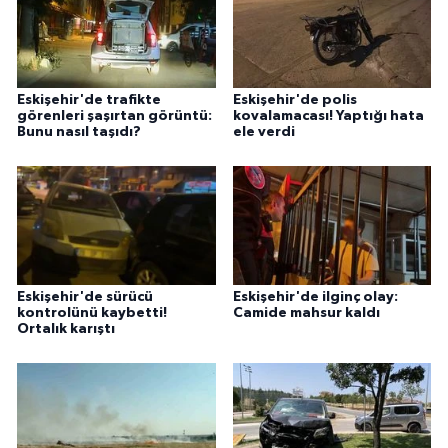
Eskişehir'de trafikte
Eskişehir'de polis
görenleri şaşırtan görüntü:
kovalamacası! Yaptığı hata
Bunu nasıl taşıdı?
ele verdi
Eskişehir'de sürücü
Eskişehir'de ilginç olay:
kontrolünü kaybetti!
Camide mahsur kaldı
Ortalık karıştı