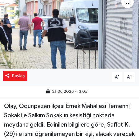
Yaşam
Resmi ilanlar
Paylaş
-
+
A
A
21.06.2026 - 13:05
Olay, Odunpazarı ilçesi Emek Mahallesi Temenni
Sokak ile Salkım Sokak'ın kesiştiği noktada
meydana geldi. Edinilen bilgilere göre, Saffet K.
(29) ile ismi öğrenilemeyen bir kişi, alacak verecek