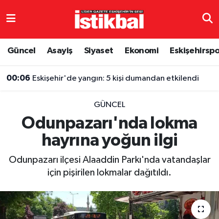
Eskişehirspor
Eskişehir Nöbetçi Eczaneler
Güncel
Asayiş
Siyaset
Ekonomi
Eskişehirsp
Güncel
Eskişehir Hava Durumu
00:06
Eskişehir'de yangın: 5 kişi dumandan etkilendi
Asayiş
Eskişehir Namaz Vakitleri
GÜNCEL
Siyaset
Eskişehir Trafik Yoğunluk Haritası
Odunpazarı'nda lokma
hayrına yoğun ilgi
Spor
TFF 3.Lig 4.Grup Puan Durumu ve Fikstür
Odunpazarı ilçesi Alaaddin Parkı'nda vatandaşlar
Eğitim
Tüm Manşetler
için pişirilen lokmalar dağıtıldı.
Ekonomi
Son Dakika Haberleri
Sağlık
Haber Arşivi