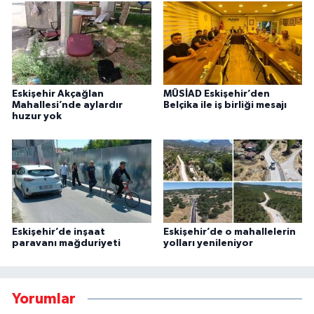
Eskişehir Akçağlan
MÜSİAD Eskişehir’den
Mahallesi’nde aylardır
Belçika ile iş birliği mesajı
huzur yok
Eskişehir’de inşaat
Eskişehir’de o mahallelerin
paravanı mağduriyeti
yolları yenileniyor
Yorumlar