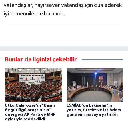
vatandaşlar, hayırsever vatandaş için dua ederek
iyi temennilerde bulundu.
Bunlar da ilginizi çekebilir
Utku Çakırözer’in “Basın
ESMİAD’da Eskişehir’in
özgürlüğü araştırılsın”
yatırım, üretim ve istihdam
önergesi AK Parti ve MHP
gündemi masaya yatırıldı
oylarıyla reddedildi