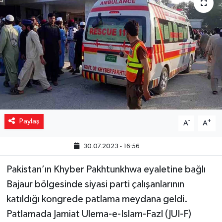
Yaşam
Resmi ilanlar
Paylaş
-
+
A
A
30.07.2023 - 16:56
Pakistan’ın Khyber Pakhtunkhwa eyaletine bağlı
Bajaur bölgesinde siyasi parti çalışanlarının
katıldığı kongrede patlama meydana geldi.
Patlamada Jamiat Ulema-e-Islam-Fazl (JUI-F)