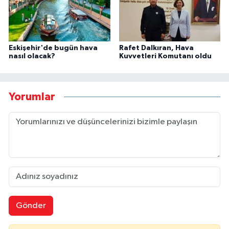
Eskişehir'de bugün hava
Rafet Dalkıran, Hava
nasıl olacak?
Kuvvetleri Komutanı oldu
Yorumlar
Gönder