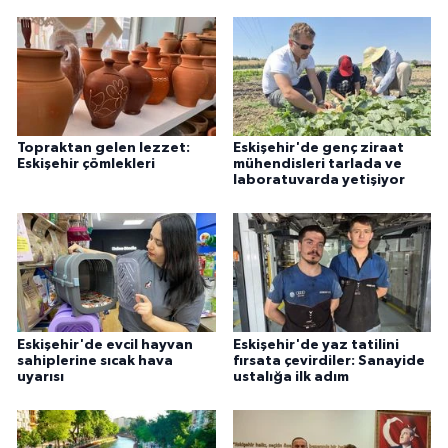
Topraktan gelen lezzet:
Eskişehir'de genç ziraat
Eskişehir çömlekleri
mühendisleri tarlada ve
laboratuvarda yetişiyor
Eskişehir'de evcil hayvan
Eskişehir'de yaz tatilini
sahiplerine sıcak hava
fırsata çevirdiler: Sanayide
uyarısı
ustalığa ilk adım