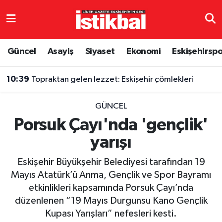
Eskişehirspor
Eskişehir Nöbetçi Eczaneler
Güncel
Asayiş
Siyaset
Ekonomi
Eskişehirsp
Güncel
Eskişehir Hava Durumu
10:39
Topraktan gelen lezzet: Eskişehir çömlekleri
Asayiş
Eskişehir Namaz Vakitleri
GÜNCEL
Siyaset
Eskişehir Trafik Yoğunluk Haritası
Porsuk Çayı'nda 'gençlik'
yarışı
Spor
TFF 3.Lig 4.Grup Puan Durumu ve Fikstür
Eskişehir Büyükşehir Belediyesi tarafından 19
Eğitim
Tüm Manşetler
Mayıs Atatürk’ü Anma, Gençlik ve Spor Bayramı
etkinlikleri kapsamında Porsuk Çayı’nda
Ekonomi
Son Dakika Haberleri
düzenlenen “19 Mayıs Durgunsu Kano Gençlik
Kupası Yarışları” nefesleri kesti.
Sağlık
Haber Arşivi