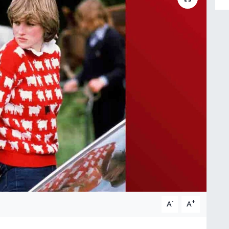
-
+
A
A