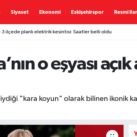
ş
Siyaset
Ekonomi
Eskişehirspor
Resmi ila
 3 ilçede planlı elektrik kesintisi: Saatler belli oldu
’nın o eşyası açık
iydiği "kara koyun" olarak bilinen ikonik k
Y