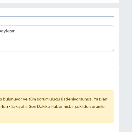
ş bulunuyor ve tüm sorumluluğu üstleniyorsunuz. Yazılan
leri - Eskişehir Son Dakika Haber hiçbir şekilde sorumlu