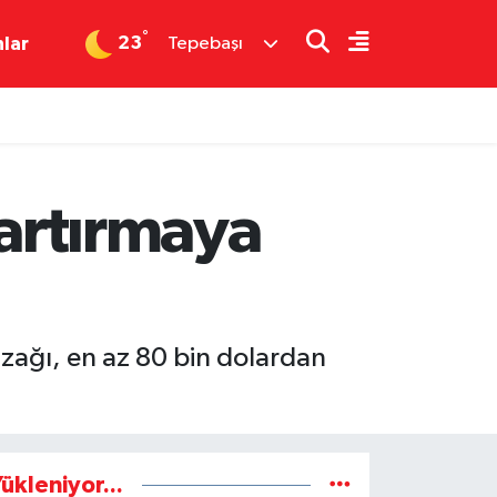
°
23
nlar
Tepebaşı
 artırmaya
azağı, en az 80 bin dolardan
ükleniyor...