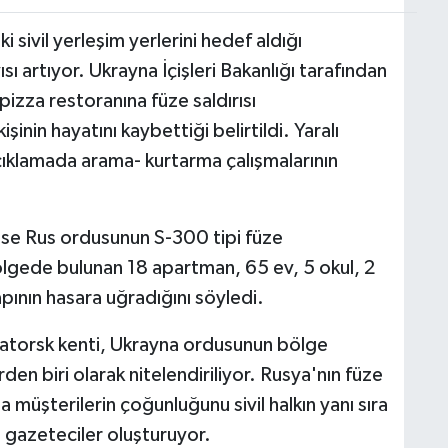
sivil yerleşim yerlerini hedef aldığı
sı artıyor. Ukrayna İçişleri Bakanlığı tarafından
izza restoranına füze saldırısı
inin hayatını kaybettiği belirtildi. Yaralı
 açıklamada arama- kurtarma çalışmalarının
ise Rus ordusunun S-300 tipi füze
 bölgede bulunan 18 apartman, 65 ev, 5 okul, 2
apının hasara uğradığını söyledi.
torsk kenti, Ukrayna ordusunun bölge
en biri olarak nitelendiriliyor. Rusya'nın füze
a müşterilerin çoğunluğunu sivil halkın yanı sıra
e gazeteciler oluşturuyor.