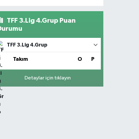
TFF 3.Lig 4.Grup Puan
Durumu
TFF 3.Lig 4.Grup
#
Takım
O
P
Detaylar için tıklayın