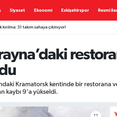
ş
Siyaset
Ekonomi
Eskişehirspor
Resmi ila
 kırılma: 31 takım sahaya çıkmıyor!
ayna’daki restoran
ldu
aki Kramatorsk kentinde bir restorana ve s
an kaybı 9'a yükseldi.
Y