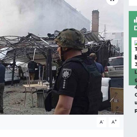
-
+
A
A