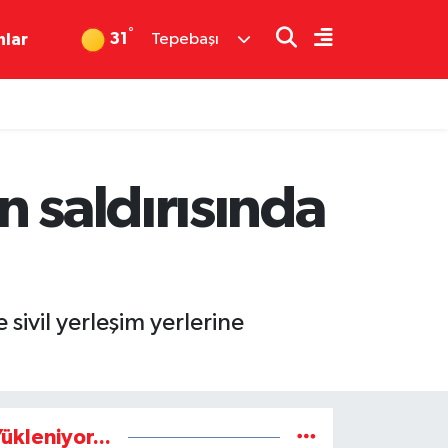
°
31
nlar
Tepebaşı
 saldırısında
ivil yerleşim yerlerine
ükleniyor...