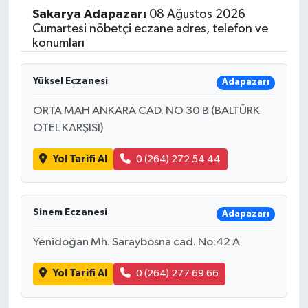
Sakarya
Adapazarı
08 Ağustos 2026
Yaşam
Cumartesi nöbetçi eczane adres, telefon ve
konumları
Resmi ilanlar
Yüksel Eczanesi
Adapazarı
ORTA MAH ANKARA CAD. NO 30 B (BALTÜRK
OTEL KARŞISI)
Yol Tarifi Al
0 (264) 272 54 44
Sinem Eczanesi
Adapazarı
Yenidoğan Mh. Saraybosna cad. No:42 A
Yol Tarifi Al
0 (264) 277 69 66