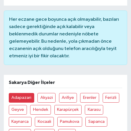
Her eczane gece boyunca açık olmayabilir, bazıları
sadece gerektiğinde açık kalabilir veya
beklenmedik durumlar nedeniyle nöbete
gelemeyebilir. Bu nedenle, yola çıkmadan önce
eczanenin açık olduğunu telefon aracılığıyla teyit
etmeniz iyi bir fikir olacaktır.
Sakarya Diğer İlçeler
Adapazari
Akyazi
Arifiye
Erenler
Ferizli
Geyve
Hendek
Karapürçek
Karasu
Kaynarca
Kocaali
Pamukova
Sapanca