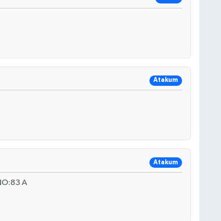
Atakum
Atakum
NO:83 A