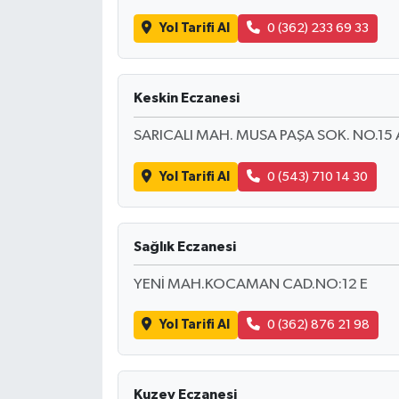
Yol Tarifi Al
0 (362) 233 69 33
Keskin Eczanesi
SARICALI MAH. MUSA PAŞA SOK. NO.15 
Yol Tarifi Al
0 (543) 710 14 30
Sağlık Eczanesi
YENİ MAH.KOCAMAN CAD.NO:12 E
Yol Tarifi Al
0 (362) 876 21 98
Kuzey Eczanesi