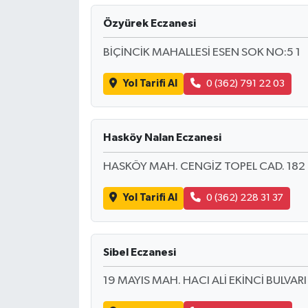
Özyürek Eczanesi
BİÇİNCİK MAHALLESİ ESEN SOK NO:5 1
Yol Tarifi Al
0 (362) 791 22 03
Hasköy Nalan Eczanesi
HASKÖY MAH. CENGİZ TOPEL CAD. 182 
Yol Tarifi Al
0 (362) 228 31 37
Sibel Eczanesi
19 MAYIS MAH. HACI ALİ EKİNCİ BULVAR