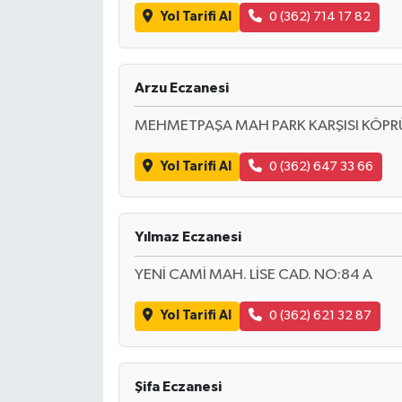
Yol Tarifi Al
0 (362) 714 17 82
Arzu Eczanesi
MEHMETPAŞA MAH PARK KARŞISI KÖPRÜ
Yol Tarifi Al
0 (362) 647 33 66
Yılmaz Eczanesi
YENİ CAMİ MAH. LİSE CAD. NO:84 A
Yol Tarifi Al
0 (362) 621 32 87
Şifa Eczanesi