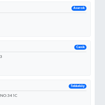
Asarcık
Canik
3
Tekkeköy
I NO:34 1C