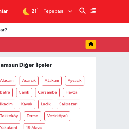
°
21
nlar
Tepebaşı
dar?
amsun Diğer İlçeler
Alaçam
Asarcik
Atakum
Ayvacik
Bafra
Canik
Çarşamba
Havza
İlkadim
Kavak
Ladik
Salipazari
Tekkeköy
Terme
Vezirköprü
Yakakent
19 Mayis