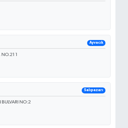
Ayvacık
NO.21 1
Salıpazarı
BULVARI NO:2