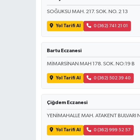
SOĞUKSU MAH. 217. SOK. NO. 2 13
Yol Tarifi Al
0 (362) 741 21 01
Bartu Eczanesi
MİMARSİNAN MAH 178. SOK. NO:19 B
Yol Tarifi Al
0 (362) 502 39 40
Çiğdem Eczanesi
YENİMAHALLE MAH. ATAKENT BULVARI 
Yol Tarifi Al
0 (362) 999 52 57