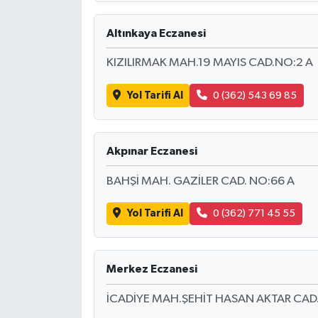
Altınkaya Eczanesi
KIZILIRMAK MAH.19 MAYIS CAD.NO:2 A
Yol Tarifi Al
0 (362) 543 69 85
Akpınar Eczanesi
BAHŞİ MAH. GAZİLER CAD. NO:66 A
Yol Tarifi Al
0 (362) 771 45 55
Merkez Eczanesi
İCADİYE MAH.ŞEHİT HASAN AKTAR CAD.