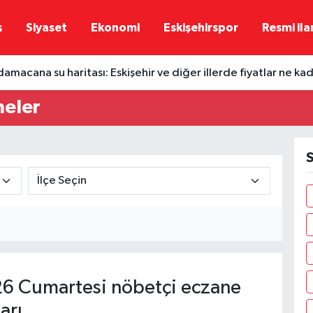
ş
Siyaset
Ekonomi
Eskişehirspor
Resmi ila
damacana su haritası: Eskişehir ve diğer illerde fiyatlar ne ka
neler
S
6 Cumartesi nöbetçi eczane
arı