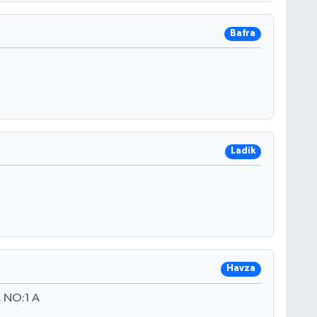
Bafra
Ladik
Havza
 NO:1 A