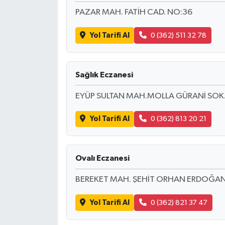
PAZAR MAH. FATİH CAD. NO:36
Yol Tarifi Al
0 (362) 511 32 78
Sağlık Eczanesi
EYÜP SULTAN MAH.MOLLA GÜRANİ SOK. 
Yol Tarifi Al
0 (362) 813 20 21
Ovalı Eczanesi
BEREKET MAH. ŞEHİT ORHAN ERDOĞAN 
Yol Tarifi Al
0 (362) 821 37 47