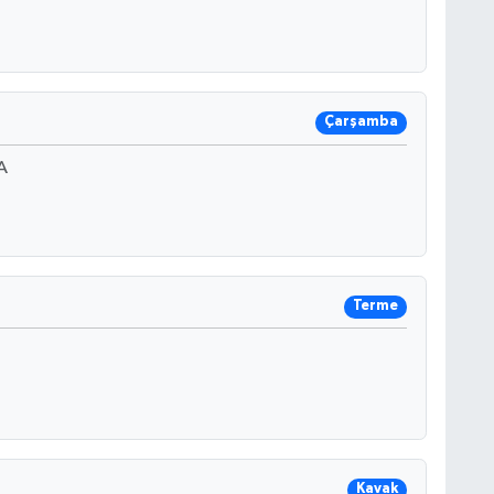
Çarşamba
A
Terme
Kavak