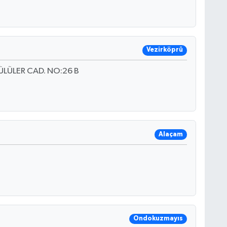
Vezirköprü
LÜLER CAD. NO:26 B
Alaçam
Ondokuzmayıs