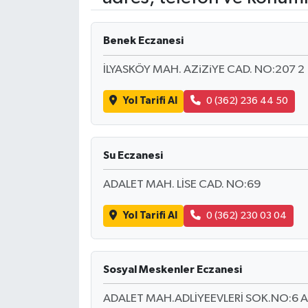
Yaşam
Benek Eczanesi
Resmi ilanlar
İLYASKÖY MAH. AZiZiYE CAD. NO:207 2
Yol Tarifi Al
0 (362) 236 44 50
Su Eczanesi
ADALET MAH. LİSE CAD. NO:69
Yol Tarifi Al
0 (362) 230 03 04
Sosyal Meskenler Eczanesi
ADALET MAH.ADLİYEEVLERİ SOK.NO:6 A