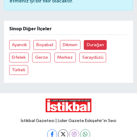
etmeniz iyi bir fikir olacaktır.
Sinop Diğer İlçeler
Ayancik
Boyabat
Dikmen
Durağan
Erfelek
Gerze
Merkez
Saraydüzü
Türkeli
İstikbal Gazetesi | Lider Gazete Eskişehir'in Sesi