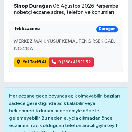
Sinop
Durağan
06 Ağustos 2026 Perşembe
Yaşam
nöbetçi eczane adres, telefon ve konumları
Resmi ilanlar
Tek Eczanesi
Durağan
MERKEZ MAH. YUSUF KEMAL TENGİRŞEK CAD.
NO:28 A
Yol Tarifi Al
0 (368) 416 11 52
Her eczane gece boyunca açık olmayabilir, bazıları
sadece gerektiğinde açık kalabilir veya
beklenmedik durumlar nedeniyle nöbete
gelemeyebilir. Bu nedenle, yola çıkmadan önce
eczanenin açık olduğunu telefon aracılığıyla teyit