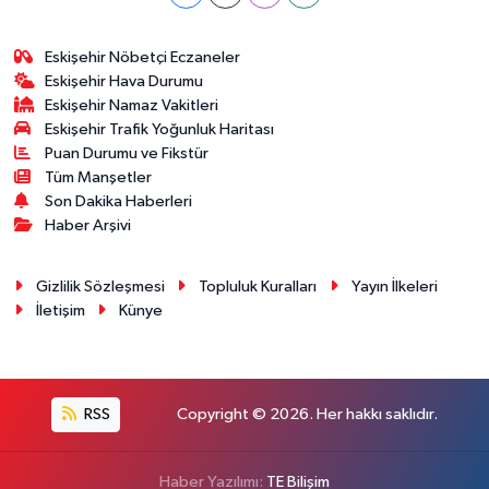
Eskişehir Nöbetçi Eczaneler
Eskişehir Hava Durumu
Eskişehir Namaz Vakitleri
Eskişehir Trafik Yoğunluk Haritası
Puan Durumu ve Fikstür
Tüm Manşetler
Son Dakika Haberleri
Haber Arşivi
Gizlilik Sözleşmesi
Topluluk Kuralları
Yayın İlkeleri
İletişim
Künye
RSS
Copyright © 2026. Her hakkı saklıdır.
Haber Yazılımı:
TE Bilişim