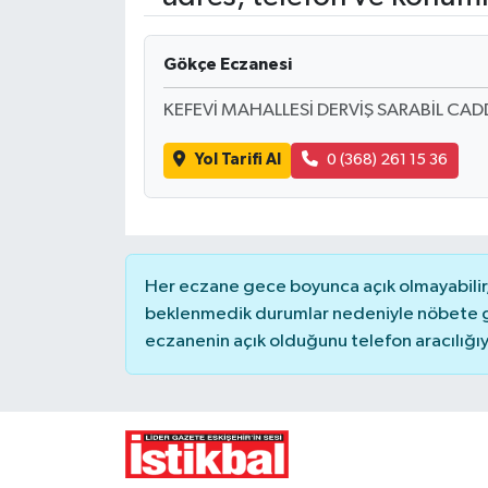
Yaşam
Gökçe Eczanesi
Resmi ilanlar
KEFEVİ MAHALLESİ DERVİŞ SARABİL CAD
Yol Tarifi Al
0 (368) 261 15 36
Her eczane gece boyunca açık olmayabilir, 
beklenmedik durumlar nedeniyle nöbete g
eczanenin açık olduğunu telefon aracılığıyla 