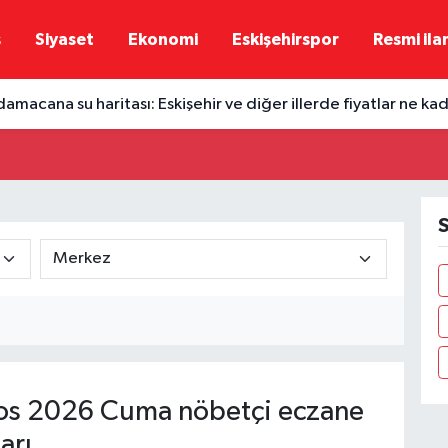
ş
Siyaset
Ekonomi
Eskişehirspor
Resmi ila
damacana su haritası: Eskişehir ve diğer illerde fiyatlar ne ka
S
os 2026 Cuma nöbetçi eczane
arı