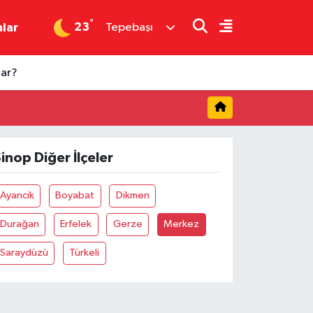
°
23
nlar
Tepebaşı
dar?
inop Diğer İlçeler
Ayancik
Boyabat
Dikmen
Durağan
Erfelek
Gerze
Merkez
Saraydüzü
Türkeli