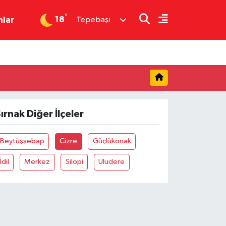
°
18
nlar
Tepebaşı
ırnak Diğer İlçeler
Beytüşşebap
Cizre
Güçlükonak
İdil
Merkez
Silopi
Uludere