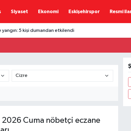
ş
Siyaset
Ekonomi
Eskişehirspor
Resmi ila
e yangın: 5 kişi dumandan etkilendi
Ş
 2026 Cuma nöbetçi eczane
arı