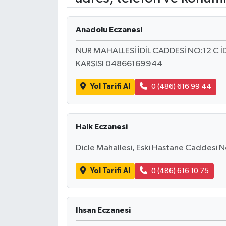
Yaşam
Anadolu Eczanesi
Resmi ilanlar
NUR MAHALLESİ İDİL CADDESİ NO:12 C İ
KARŞISI 04866169944
Yol Tarifi Al
0 (486) 616 99 44
Halk Eczanesi
Dicle Mahallesi, Eski Hastane Caddesi N
Yol Tarifi Al
0 (486) 616 10 75
Ihsan Eczanesi