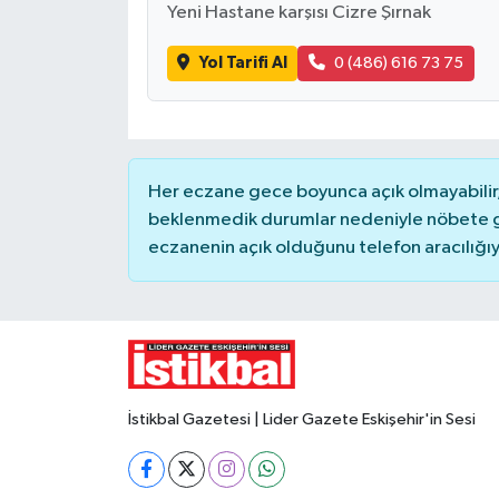
Yeni Hastane karşısı Cizre Şırnak
Yol Tarifi Al
0 (486) 616 73 75
Her eczane gece boyunca açık olmayabilir, 
beklenmedik durumlar nedeniyle nöbete g
eczanenin açık olduğunu telefon aracılığıyla 
İstikbal Gazetesi | Lider Gazete Eskişehir'in Sesi