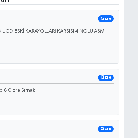
Cizre
DİL CD. ESKİ KARAYOLLARI KARŞISI 4 NOLU ASM
Cizre
o:6 Cizre Şırnak
Cizre