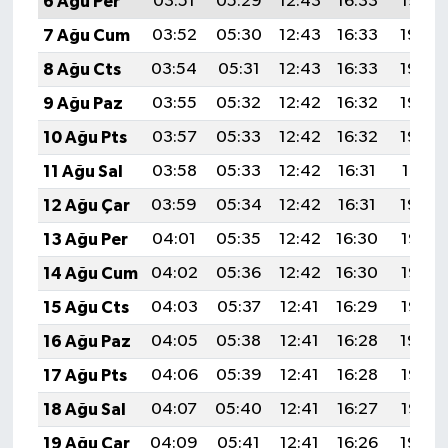
6 Ağu Per
03:51
05:29
12:43
16:33
19:47
7 Ağu Cum
03:52
05:30
12:43
16:33
19:46
8 Ağu Cts
03:54
05:31
12:43
16:33
19:45
9 Ağu Paz
03:55
05:32
12:42
16:32
19:43
10 Ağu Pts
03:57
05:33
12:42
16:32
19:42
11 Ağu Sal
03:58
05:33
12:42
16:31
19:41
12 Ağu Çar
03:59
05:34
12:42
16:31
19:40
13 Ağu Per
04:01
05:35
12:42
16:30
19:38
14 Ağu Cum
04:02
05:36
12:42
16:30
19:37
15 Ağu Cts
04:03
05:37
12:41
16:29
19:36
16 Ağu Paz
04:05
05:38
12:41
16:28
19:34
17 Ağu Pts
04:06
05:39
12:41
16:28
19:33
18 Ağu Sal
04:07
05:40
12:41
16:27
19:32
19 Ağu Çar
04:09
05:41
12:41
16:26
19:30