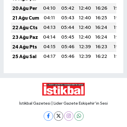
20 Ağu Per
04:10
05:42
12:40
16:26
19:29
21 Ağu Cum
04:11
05:43
12:40
16:25
19:28
22 Ağu Cts
04:13
05:44
12:40
16:24
19:26
23 Ağu Paz
04:14
05:45
12:40
16:24
19:25
24 Ağu Pts
04:15
05:46
12:39
16:23
19:23
25 Ağu Sal
04:17
05:46
12:39
16:22
19:22
İstikbal Gazetesi | Lider Gazete Eskişehir'in Sesi