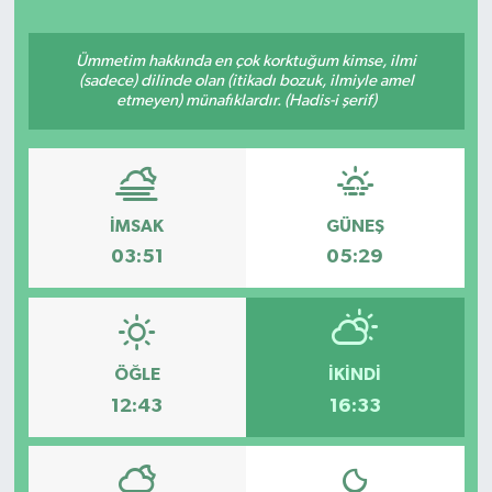
Yaşam
Ümmetim hakkında en çok korktuğum kimse, ilmi
(sadece) dilinde olan (itikadı bozuk, ilmiyle amel
Resmi ilanlar
etmeyen) münafıklardır. (Hadis-i şerif)
İMSAK
GÜNEŞ
03:51
05:29
ÖĞLE
İKINDI
12:43
16:33