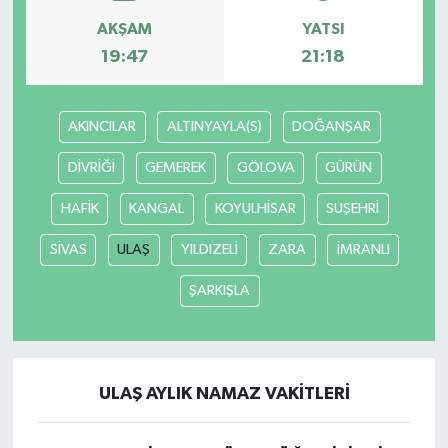
AKŞAM
YATSI
19:47
21:18
AKINCILAR
ALTINYAYLA(S)
DOĞANŞAR
DİVRİĞİ
GEMEREK
GÖLOVA
GÜRÜN
HAFİK
KANGAL
KOYULHİSAR
SUŞEHRİ
SİVAS
ULAŞ
YILDIZELİ
ZARA
İMRANLI
ŞARKIŞLA
ULAŞ AYLIK NAMAZ VAKITLERI