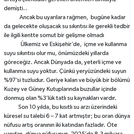
demişti..
Ancak bu uyarılara rağmen, bugüne kadar
da gelecekte oluşacak su sıkıntısı ile gerekli tedbir
ile ilgili kentte somut bir gelişme olmadı
Ülkemiz ve Eskişehir’de, içme ve kullanma
suyu sıkıntısı olur mu, önümüzdeki yıllarda
göreceğiz. Ancak Dünyada da, yeterli içme ve
kullanma suyu yoktur. Çünkü yeryüzündeki suyun
%97’si tuzludur. Geriye kalan ve büyük bir bölümü
Kuzey ve Güney Kutuplarında buzullar içinde
donmuş olan %3’lük tatlı su kaynakları vardır.
Son 10 yılda, bu kısıtlı su arzı üzerindeki
küresel su talebi 6 – 7 kat artmıştır; bu oran dünya
nüfusu artış oranının iki katından fazladır. Öte
yandan, dünya nüfusunun, 2025’de 8,3 milyara,