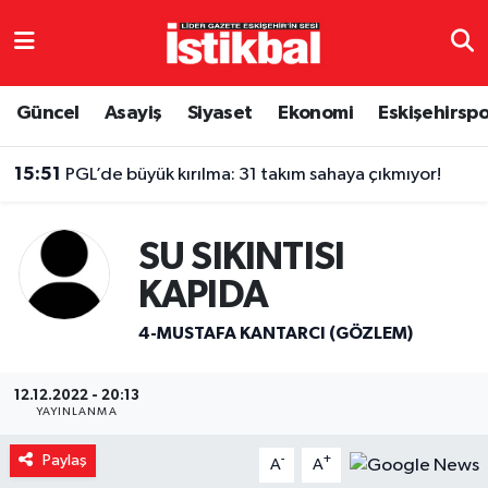
Eskişehirspor
Eskişehir Nöbetçi Eczaneler
Güncel
Asayiş
Siyaset
Ekonomi
Eskişehirsp
Güncel
Eskişehir Hava Durumu
15:51
PGL’de büyük kırılma: 31 takım sahaya çıkmıyor!
Asayiş
Eskişehir Namaz Vakitleri
SU SIKINTISI
Siyaset
Eskişehir Trafik Yoğunluk Haritası
KAPIDA
Spor
TFF 3.Lig 4.Grup Puan Durumu ve Fikstür
4-MUSTAFA KANTARCI (GÖZLEM)
Eğitim
Tüm Manşetler
12.12.2022 - 20:13
YAYINLANMA
Ekonomi
Son Dakika Haberleri
Paylaş
-
+
A
A
Sağlık
Haber Arşivi