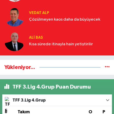
VEDAT ALP
Çözülmeyen kaos daha da büyüyecek
ALI BAŞ
Kısa sürede itinayla hain yetiştirilir
Yükleniyor...
TFF 3.Lig 4.Grup Puan Durumu
TFF 3.Lig 4.Grup
#
Takım
O
P