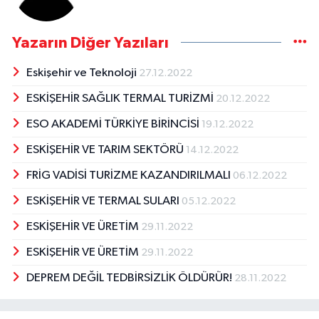
Yazarın Diğer Yazıları
Eskişehir ve Teknoloji
27.12.2022
ESKİŞEHİR SAĞLIK TERMAL TURİZMİ
20.12.2022
ESO AKADEMİ TÜRKİYE BİRİNCİSİ
19.12.2022
ESKİŞEHİR VE TARIM SEKTÖRÜ
14.12.2022
FRİG VADİSİ TURİZME KAZANDIRILMALI
06.12.2022
ESKİŞEHİR VE TERMAL SULARI
05.12.2022
ESKİŞEHİR VE ÜRETİM
29.11.2022
ESKİŞEHİR VE ÜRETİM
29.11.2022
DEPREM DEĞİL TEDBİRSİZLİK ÖLDÜRÜR!
28.11.2022