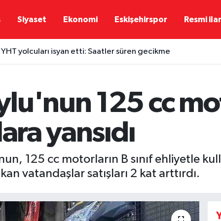
ş
Siyaset
Ekonomi
Eskişehirspor
Resmi ila
 YHT yolcuları isyan etti: Saatler süren gecikme
lu'nun 125 cc mot
lara yansıdı
un, 125 cc motorların B sınıf ehliyetle kul
kan vatandaşlar satışları 2 kat arttırdı.
Y