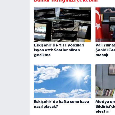
Eskişehir’de YHT yolcuları
Vali Yılma
isyan etti: Saatler süren
Şehidi Ce
gecikme
mesajı
Eskişehir’de hafta sonu hava
Medya om
nasıl olacak?
Bildirici’
eleştiri