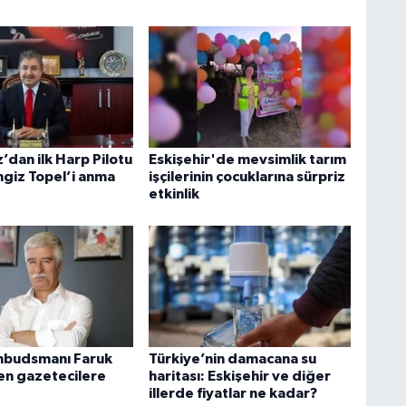
z’dan ilk Harp Pilotu
Eskişehir'de mevsimlik tarım
ngiz Topel’i anma
işçilerinin çocuklarına sürpriz
etkinlik
budsmanı Faruk
Türkiye’nin damacana su
den gazetecilere
haritası: Eskişehir ve diğer
illerde fiyatlar ne kadar?