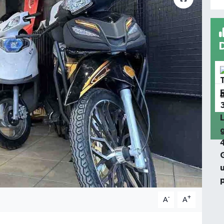
-
+
A
A