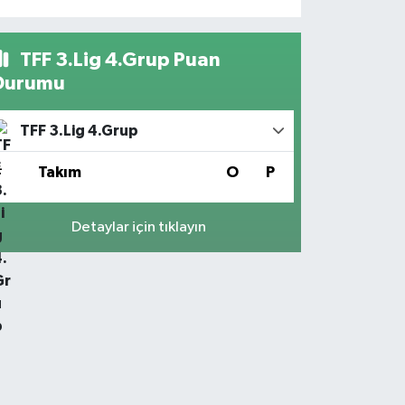
TFF 3.Lig 4.Grup Puan
Durumu
TFF 3.Lig 4.Grup
#
Takım
O
P
Detaylar için tıklayın