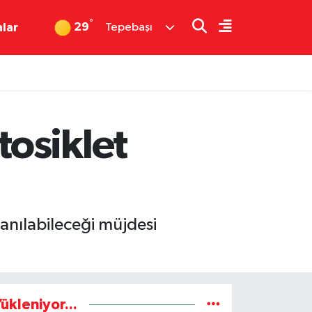
°
29
nlar
Tepebaşı
osiklet
lanılabileceği müjdesi
ükleniyor...