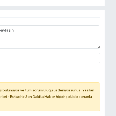
ş bulunuyor ve tüm sorumluluğu üstleniyorsunuz. Yazılan
leri - Eskişehir Son Dakika Haber hiçbir şekilde sorumlu