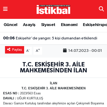
Eskişehirspor
Eskişehir Nöbetçi Eczaneler
Güncel
Asayiş
Siyaset
Ekonomi
Eskişehirsp
Güncel
Eskişehir Hava Durumu
00:06
Eskişehir'de yangın: 5 kişi dumandan etkilendi
Asayiş
Eskişehir Namaz Vakitleri
Paylaş
-
+
14.07.2023 - 00:01
A
A
Siyaset
Eskişehir Trafik Yoğunluk Haritası
T.C. ESKİŞEHİR 3. AİLE
Spor
TFF 3.Lig 4.Grup Puan Durumu ve Fikstür
MAHKEMESİNDEN İLAN
Eğitim
Tüm Manşetler
İLAN
T.C. ESKİŞEHİR 3. AİLE MAHKEMESİNDEN
Ekonomi
Son Dakika Haberleri
ESAS NO
:
2023/563 Esas
DAVALI
:
UĞUR KURTULUŞ
Sağlık
Haber Arşivi
Davacı Gamze Kurtuluş tarafından aleyhinize açılan Çekişmeli Boşanma