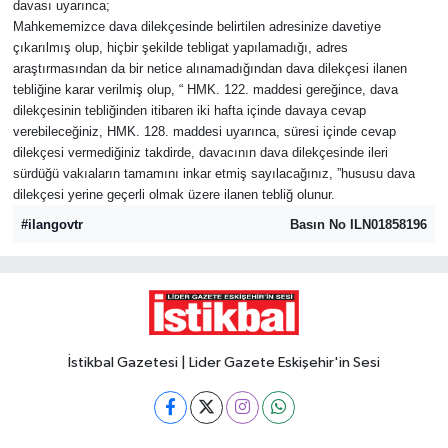
davası uyarınca;
Mahkememizce dava dilekçesinde belirtilen adresinize davetiye
Yaşam
çıkarılmış olup, hiçbir şekilde tebligat yapılamadığı, adres
araştırmasından da bir netice alınamadığından dava dilekçesi ilanen
Resmi ilanlar
tebliğine karar verilmiş olup, “ HMK. 122. maddesi gereğince, dava
dilekçesinin tebliğinden itibaren iki hafta içinde davaya cevap
verebileceğiniz, HMK. 128. maddesi uyarınca, süresi içinde cevap
dilekçesi vermediğiniz takdirde, davacının dava dilekçesinde ileri
sürdüğü vakıaların tamamını inkar etmiş sayılacağınız, ”hususu dava
dilekçesi yerine geçerli olmak üzere ilanen tebliğ olunur.
#ilangovtr
Basın No ILN01858196
İstikbal Gazetesi | Lider Gazete Eskişehir'in Sesi