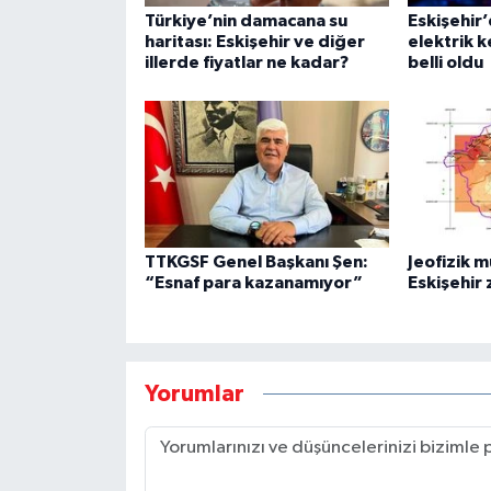
Türkiye’nin damacana su
Eskişehir’
haritası: Eskişehir ve diğer
elektrik k
illerde fiyatlar ne kadar?
belli oldu
TTKGSF Genel Başkanı Şen:
Jeofizik 
“Esnaf para kazanamıyor”
Eskişehir 
Yorumlar