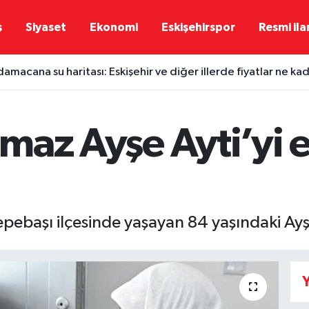
ş
Siyaset
Ekonomi
Eskişehirspor
Resmi ila
damacana su haritası: Eskişehir ve diğer illerde fiyatlar ne ka
ılmaz Ayşe Ayti’yi 
Tepebaşı ilçesinde yaşayan 84 yaşındaki Ayşe
Y