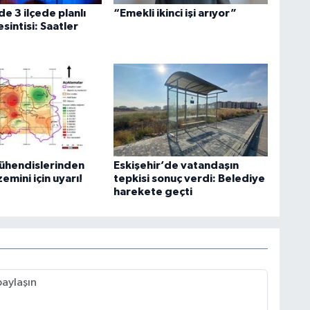
de 3 ilçede planlı
“Emekli ikinci işi arıyor”
esintisi: Saatler
mühendislerinden
Eskişehir’de vatandaşın
zemini için uyarı!
tepkisi sonuç verdi: Belediye
harekete geçti