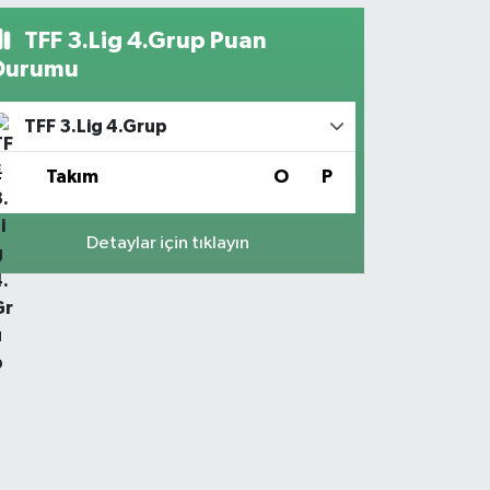
TFF 3.Lig 4.Grup Puan
Durumu
TFF 3.Lig 4.Grup
#
Takım
O
P
Detaylar için tıklayın