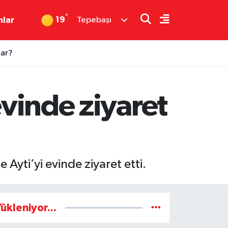
°
19
nlar
Tepebaşı
dar?
evinde ziyaret
 Ayti’yi evinde ziyaret etti.
ükleniyor...