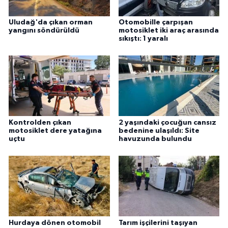
Uludağ'da çıkan orman
Otomobille çarpışan
yangını söndürüldü
motosiklet iki araç arasında
sıkıştı: 1 yaralı
Kontrolden çıkan
2 yaşındaki çocuğun cansız
motosiklet dere yatağına
bedenine ulaşıldı: Site
uçtu
havuzunda bulundu
Hurdaya dönen otomobil
Tarım işçilerini taşıyan