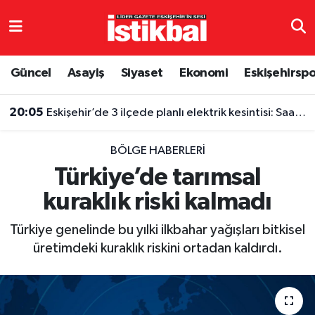
Eskişehirspor
Eskişehir Nöbetçi Eczaneler
Güncel
Asayiş
Siyaset
Ekonomi
Eskişehirsp
Güncel
Eskişehir Hava Durumu
20:05
Eskişehir’de 3 ilçede planlı elektrik kesintisi: Saatler belli oldu
Asayiş
Eskişehir Namaz Vakitleri
BÖLGE HABERLERI
Siyaset
Eskişehir Trafik Yoğunluk Haritası
Türkiye’de tarımsal
kuraklık riski kalmadı
Spor
TFF 3.Lig 4.Grup Puan Durumu ve Fikstür
Türkiye genelinde bu yılki ilkbahar yağışları bitkisel
Eğitim
Tüm Manşetler
üretimdeki kuraklık riskini ortadan kaldırdı.
Ekonomi
Son Dakika Haberleri
Sağlık
Haber Arşivi