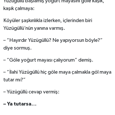
Yüzügüllü başlamış yoğurt mayasını göle kaşık,
kaşık çalmaya:
Köyüler şaşkınlıkla izlerken, içlerinden biri
Yüzügüllü’nün yanına varmış.
– “Hayırdır Yüzügüllü? Ne yapıyorsun böyle?”
diye sormuş.
– “Göle yoğurt mayası çalıyorum” demiş.
– “İlahi Yüzügüllü hiç göle maya çalmakla göl maya
tutar mı?”
– Yüzügüllü cevap vermiş:
– Ya tutarsa…