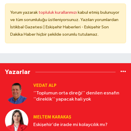
Yorum yazarak
topluluk kurallarımızı
kabul etmiş bulunuyor
ve tüm sorumluluğu üstleniyorsunuz. Yazılan yorumlardan
İstikbal Gazetesi | Eskişehir Haberleri - Eskişehir Son
Dakika Haber hiçbir şekilde sorumlu tutulamaz.
Yazarlar
VEDAT ALP
‘’Toplumun orta direği’’ denilen esnafın
‘’direklik’’ yapacak hali yok
MELTEM KARAKAŞ
Eskişehir’de irade mi kolaycılık mı?