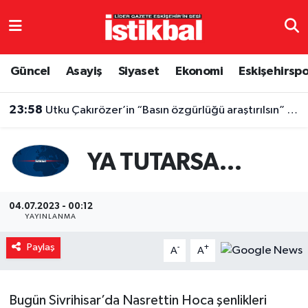
Eskişehirspor
Eskişehir Nöbetçi Eczaneler
Güncel
Asayiş
Siyaset
Ekonomi
Eskişehirsp
Güncel
Eskişehir Hava Durumu
23:58
Utku Çakırözer’in “Basın özgürlüğü araştırılsın” önergesi AK Parti ve MHP oylarıyla reddedildi
Asayiş
Eskişehir Namaz Vakitleri
YA TUTARSA…
Siyaset
Eskişehir Trafik Yoğunluk Haritası
Spor
TFF 3.Lig 4.Grup Puan Durumu ve Fikstür
04.07.2023 - 00:12
YAYINLANMA
Eğitim
Tüm Manşetler
Paylaş
-
+
A
A
Ekonomi
Son Dakika Haberleri
Sağlık
Haber Arşivi
Bugün Sivrihisar’da Nasrettin Hoca şenlikleri