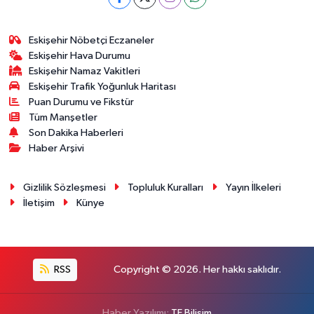
Eskişehir Nöbetçi Eczaneler
Eskişehir Hava Durumu
Eskişehir Namaz Vakitleri
Eskişehir Trafik Yoğunluk Haritası
Puan Durumu ve Fikstür
Tüm Manşetler
Son Dakika Haberleri
Haber Arşivi
Gizlilik Sözleşmesi
Topluluk Kuralları
Yayın İlkeleri
İletişim
Künye
RSS
Copyright © 2026. Her hakkı saklıdır.
Haber Yazılımı:
TE Bilişim