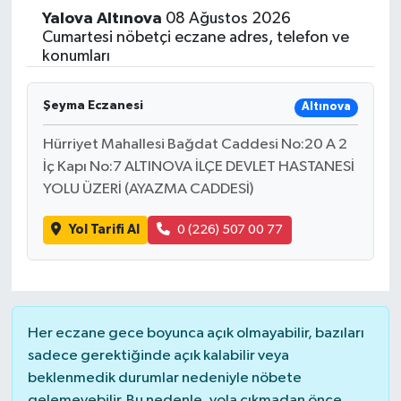
Yalova
Altınova
08 Ağustos 2026
Yaşam
Cumartesi nöbetçi eczane adres, telefon ve
konumları
Resmi ilanlar
Şeyma Eczanesi
Altınova
Hürriyet Mahallesi Bağdat Caddesi No:20 A 2
İç Kapı No:7 ALTINOVA İLÇE DEVLET HASTANESİ
YOLU ÜZERİ (AYAZMA CADDESİ)
Yol Tarifi Al
0 (226) 507 00 77
Her eczane gece boyunca açık olmayabilir, bazıları
sadece gerektiğinde açık kalabilir veya
beklenmedik durumlar nedeniyle nöbete
gelemeyebilir. Bu nedenle, yola çıkmadan önce