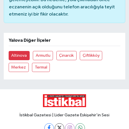
eczanenin açık olduğunu telefon aracılığıyla teyit
etmeniz iyi bir fikir olacaktır.
Yalova Diğer İlçeler
Altinova
Armutlu
Çinarcik
Çiftlikköy
Merkez
Termal
İstikbal Gazetesi | Lider Gazete Eskişehir'in Sesi