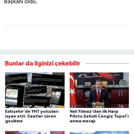
Başkanı oldu.
Bunlar da ilginizi çekebilir
Eskişehir’de YHT yolcuları
Vali Yılmaz’dan ilk Harp
isyan etti: Saatler süren
Pilotu Şehidi Cengiz Topel’i
gecikme
anma mesajı