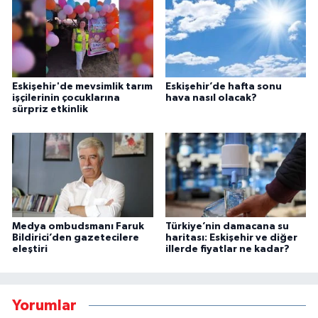
Eskişehir'de mevsimlik tarım
Eskişehir’de hafta sonu
işçilerinin çocuklarına
hava nasıl olacak?
sürpriz etkinlik
Medya ombudsmanı Faruk
Türkiye’nin damacana su
Bildirici’den gazetecilere
haritası: Eskişehir ve diğer
eleştiri
illerde fiyatlar ne kadar?
Yorumlar