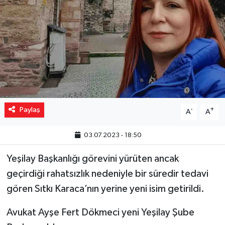
Yaşam
Resmi ilanlar
Paylaş
-
+
A
A
03.07.2023 - 18:50
Yeşilay Başkanlığı görevini yürüten ancak
geçirdiği rahatsızlık nedeniyle bir süredir tedavi
gören Sıtkı Karaca’nın yerine yeni isim getirildi.
Avukat Ayşe Fert Dökmeci yeni Yeşilay Şube