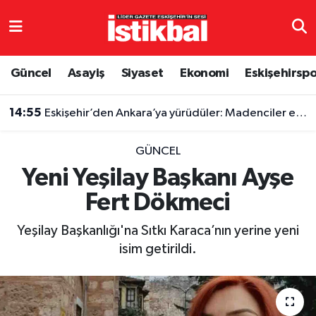
Eskişehirspor
Eskişehir Nöbetçi Eczaneler
Güncel
Asayiş
Siyaset
Ekonomi
Eskişehirsp
Güncel
Eskişehir Hava Durumu
14:55
Eskişehir’den Ankara’ya yürüdüler: Madenciler eylemde
Asayiş
Eskişehir Namaz Vakitleri
GÜNCEL
Siyaset
Eskişehir Trafik Yoğunluk Haritası
Yeni Yeşilay Başkanı Ayşe
Fert Dökmeci
Spor
TFF 3.Lig 4.Grup Puan Durumu ve Fikstür
Yeşilay Başkanlığı'na Sıtkı Karaca’nın yerine yeni
Eğitim
Tüm Manşetler
isim getirildi.
Ekonomi
Son Dakika Haberleri
Sağlık
Haber Arşivi