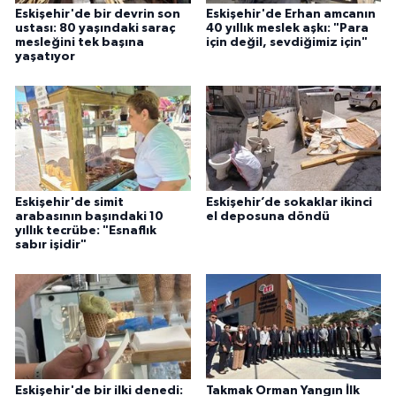
Eskişehir'de bir devrin son
Eskişehir'de Erhan amcanın
ustası: 80 yaşındaki saraç
40 yıllık meslek aşkı: "Para
mesleğini tek başına
için değil, sevdiğimiz için"
yaşatıyor
Eskişehir'de simit
Eskişehir’de sokaklar ikinci
arabasının başındaki 10
el deposuna döndü
yıllık tecrübe: "Esnaflık
sabır işidir"
Eskişehir'de bir ilki denedi:
Takmak Orman Yangın İlk