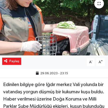
Yaşam
Resmi ilanlar
Paylaş
-
+
A
A
29.06.2023 - 23:15
Edinilen bilgiye göre Iğdır merkez Vali yolunda bir
vatandaş yorgun düşmüş bir kukumav kuşu buldu.
Haber verilmesi üzerine Doğa Koruma ve Milli
Parklar Şube Müdürlüğü ekipleri, kuşun bulunduğu