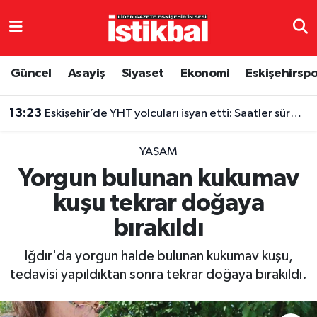
Eskişehirspor
Eskişehir Nöbetçi Eczaneler
Güncel
Asayiş
Siyaset
Ekonomi
Eskişehirsp
Güncel
Eskişehir Hava Durumu
13:23
Eskişehir’de YHT yolcuları isyan etti: Saatler süren gecikme
Asayiş
Eskişehir Namaz Vakitleri
YAŞAM
Siyaset
Eskişehir Trafik Yoğunluk Haritası
Yorgun bulunan kukumav
kuşu tekrar doğaya
Spor
TFF 3.Lig 4.Grup Puan Durumu ve Fikstür
bırakıldı
Eğitim
Tüm Manşetler
Iğdır'da yorgun halde bulunan kukumav kuşu,
Ekonomi
Son Dakika Haberleri
tedavisi yapıldıktan sonra tekrar doğaya bırakıldı.
Sağlık
Haber Arşivi