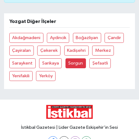
Yozgat Diğer İlçeler
Akdağmadeni
Aydincik
Boğazliyan
Çandir
Çayiralan
Çekerek
Kadişehri
Merkez
Saraykent
Sarikaya
Sorgun
Şefaatli
Yenifakili
Yerköy
İstikbal Gazetesi | Lider Gazete Eskişehir'in Sesi