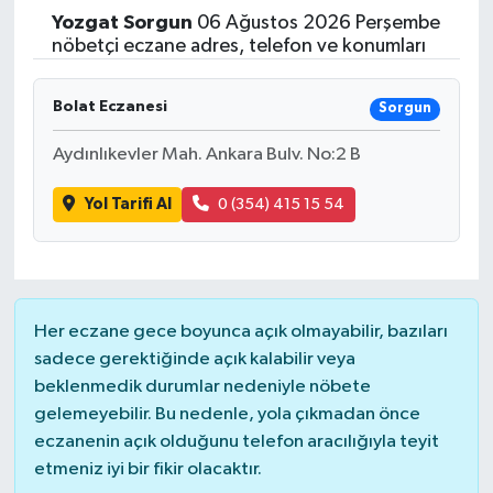
Yozgat
Sorgun
06 Ağustos 2026 Perşembe
Yaşam
nöbetçi eczane adres, telefon ve konumları
Resmi ilanlar
Bolat Eczanesi
Sorgun
Aydınlıkevler Mah. Ankara Bulv. No:2 B
Yol Tarifi Al
0 (354) 415 15 54
Her eczane gece boyunca açık olmayabilir, bazıları
sadece gerektiğinde açık kalabilir veya
beklenmedik durumlar nedeniyle nöbete
gelemeyebilir. Bu nedenle, yola çıkmadan önce
eczanenin açık olduğunu telefon aracılığıyla teyit
etmeniz iyi bir fikir olacaktır.