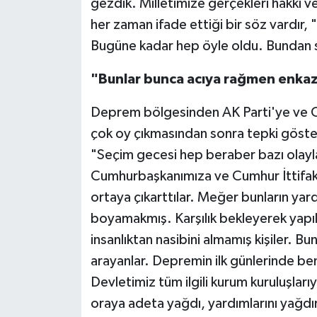
gezdik. Milletimize gerçekleri hakkı v
her zaman ifade ettiği bir söz vardır
Bugüne kadar hep öyle oldu. Bundan s
"Bunlar bunca acıya rağmen enkaz 
Deprem bölgesinden AK Parti'ye ve 
çok oy çıkmasından sonra tepki göst
"Seçim gecesi hep beraber bazı olayl
Cumhurbaşkanımıza ve Cumhur İttifakı'n
ortaya çıkarttılar. Meğer bunların ya
boyamakmış. Karşılık bekleyerek yapıl
insanlıktan nasibini almamış kişiler. B
arayanlar. Depremin ilk günlerinde b
Devletimiz tüm ilgili kurum kuruluşları
oraya adeta yağdı, yardımlarını yağdır