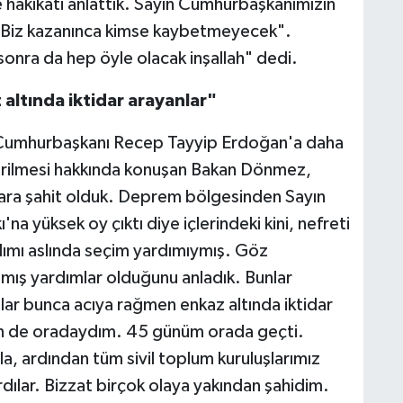
e hakikati anlattık. Sayın Cumhurbaşkanımızın
, "Biz kazanınca kimse kaybetmeyecek".
onra da hep öyle olacak inşallah" dedi.
altında iktidar arayanlar"
Cumhurbaşkanı Recep Tayyip Erdoğan'a daha
erilmesi hakkında konuşan Bakan Dönmez,
ara şahit olduk. Deprem bölgesinden Sayın
a yüksek oy çıktı diye içlerindeki kini, nefreti
rdımı aslında seçim yardımıymış. Göz
mış yardımlar olduğunu anladık. Bunlar
unlar bunca acıya rağmen enkaz altında iktidar
en de oradaydım. 45 günüm orada geçti.
yla, ardından tüm sivil toplum kuruluşlarımız
dılar. Bizzat birçok olaya yakından şahidim.