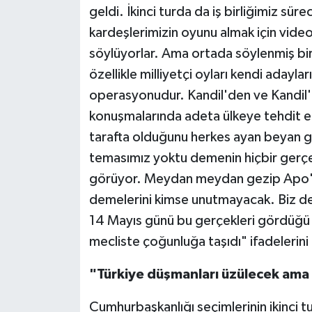
geldi. İkinci turda da iş birliğimiz sü
kardeşlerimizin oyunu almak için video 
söylüyorlar. Ama ortada söylenmiş bi
özellikle milliyetçi oyları kendi adayla
operasyonudur. Kandil'den ve Kandil'i
konuşmalarında adeta ülkeye tehdit e
tarafta olduğunu herkes ayan beyan gö
temasımız yoktu demenin hiçbir gerçe
görüyor. Meydan meydan gezip Apo'y
demelerini kimse unutmayacak. Biz de
14 Mayıs günü bu gerçekleri gördüğü i
mecliste çoğunluğa taşıdı" ifadelerini 
"Türkiye düşmanları üzülecek ama 
Cumhurbaşkanlığı seçimlerinin ikinci 