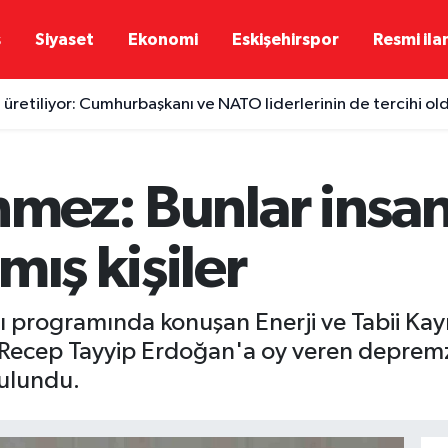
ş
Siyaset
Ekonomi
Eskişehirspor
Resmi ila
 üretiliyor: Cumhurbaşkanı ve NATO liderlerinin de tercihi ol
 saklı cenneti hafta sonu dolup taştı
nmez: Bunlar insan
mış kişiler
ı programında konuşan Enerji ve Tabii Ka
ecep Tayyip Erdoğan'a oy veren depremzed
ulundu.