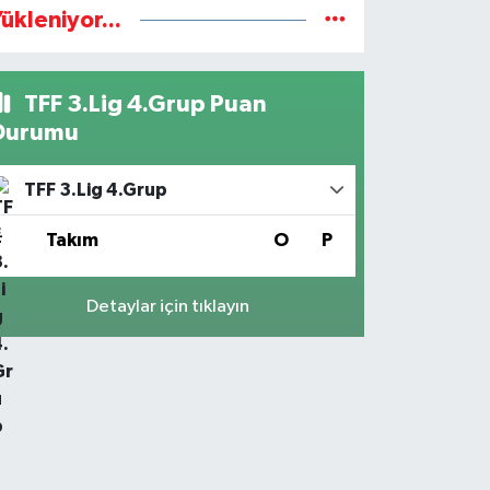
ükleniyor...
TFF 3.Lig 4.Grup Puan
Durumu
TFF 3.Lig 4.Grup
#
Takım
O
P
Detaylar için tıklayın