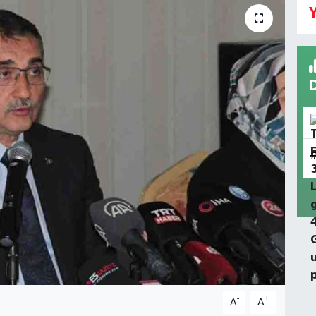
Y
-
+
A
A