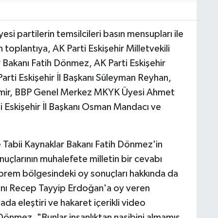
si partilerin temsilcileri basın mensupları ile
 toplantıya, AK Parti Eskişehir Milletvekili
ar Bakanı Fatih Dönmez, AK Parti Eskişehir
Parti Eskişehir İl Başkanı Süleyman Reyhan,
demir, BBP Genel Merkez MKYK Üyesi Ahmet
 Eskişehir İl Başkanı Osman Mandacı ve
e Tabii Kaynaklar Bakanı Fatih Dönmez'in
çlarının muhalefete milletin bir cevabı
rem bölgesindeki oy sonuçları hakkında da
nı Recep Tayyip Erdoğan'a oy veren
 eleştiri ve hakaret içerikli video
önmez, "Bunlar insanlıktan nasibini almamış