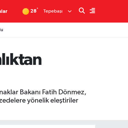
°
28
nlar
Tepebaşı
du
lıktan
ynaklar Bakanı Fatih Dönmez,
elere yönelik eleştiriler