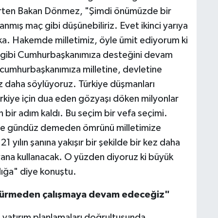
lirten Bakan Dönmez, "Şimdi önümüzde bir
nanmış maç gibi düşünebiliriz. Evet ikinci yarıya
a. Hakemde milletimiz, öyle ümit ediyorum ki
ğu gibi Cumhurbaşkanımıza desteğini devam
ne cumhurbaşkanımıza milletine, devletine
ez daha söylüyoruz. Türkiye düşmanları
rkiye için dua eden gözyaşı döken milyonlar
 bir adım kaldı. Bu seçim bir vefa seçimi.
ece gündüz demeden ömrünü milletimize
21 yılın şanına yakışır bir şekilde bir kez daha
ana kullanacak. O yüzden diyoruz ki büyük
dığa" diye konuştu.
üşürmeden çalışmaya devam edeceğiz"
rı yatırım planlamaları doğrultusunda