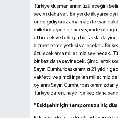
Türkiye düşmanlarının üzüleceğini be
seçim daha var. Bir yerde ilk yarısı oy
önde gidiyoruz ama maç doksan dakik
milletimiz yine birinci seçimde oldu
ettirecek ve belirgin bir farkla da yi
hizmet etme yetkisi verecektir. Bir k
üzülecek ama milletimiz sevinecek. Tü
bir kez daha sevinecek. Şimdi artık son
Sayın Cumhurbaşkanımızı 21 yıldır g
vakfetti ve şimdi inşallah milletimiz de 
oylarını Sayın Cumhurbaşkanımızdan y
Türkiye zaferi, haydi bir kez daha san
"Eskişehir için tempomuzu hiç d
Eskişehir'de 5 farklı noktada yaptıkla