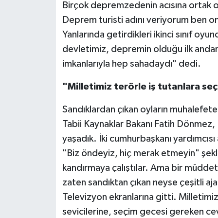
Birçok depremzedenin acısına ortak old
Deprem turisti adını veriyorum ben on
Yanlarında getirdikleri ikinci sınıf oyu
devletimiz, depremin olduğu ilk andan
imkanlarıyla hep sahadaydı" dedi.
"Milletimiz terörle iş tutanlara s
Sandıklardan çıkan oyların muhalefete b
Tabii Kaynaklar Bakanı Fatih Dönmez, 
yaşadık. İki cumhurbaşkanı yardımcısı 
"Biz öndeyiz, hiç merak etmeyin" şekl
kandırmaya çalıştılar. Ama bir müddet 
zaten sandıktan çıkan neyse çeşitli ajan
Televizyon ekranlarına gitti. Milletimiz
sevicilerine, seçim gecesi gereken cev