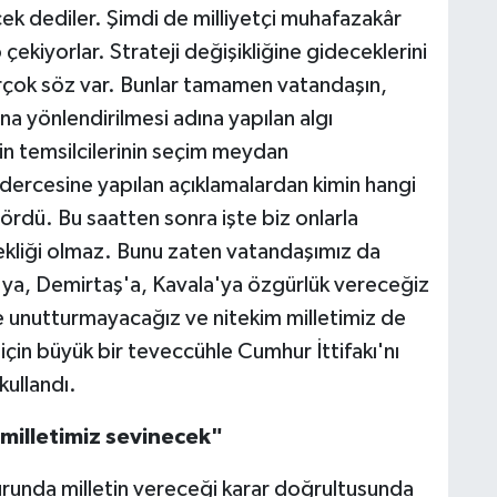
recek dediler. Şimdi de milliyetçi muhafazakâr
çekiyorlar. Strateji değişikliğine gideceklerini
rçok söz var. Bunlar tamamen vatandaşın,
rına yönlendirilmesi adına yapılan algı
n temsilcilerinin seçim meydan
dercesine yapılan açıklamalardan kimin hangi
rdü. Bu saatten sonra işte biz onlarla
kliği olmaz. Bunu zaten vatandaşımız da
a, Demirtaş'a, Kavala'ya özgürlük vereceğiz
 unutturmayacağız ve nitekim milletimiz de
çin büyük bir teveccühle Cumhur İttifakı'nı
kullandı.
milletimiz sevinecek"
turunda milletin vereceği karar doğrultusunda