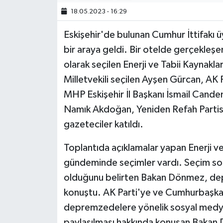
18.05.2023 - 16:29
Eskişehir'de bulunan Cumhur İttifakı üye
bir araya geldi. Bir otelde gerçekleşen
olarak seçilen Enerji ve Tabii Kaynakl
Milletvekili seçilen Ayşen Gürcan, AK 
MHP Eskişehir İl Başkanı İsmail Can
Namık Akdoğan, Yeniden Refah Partisi
gazeteciler katıldı.
Toplantıda açıklamalar yapan Enerji v
gündeminde seçimler vardı. Seçim sonu
olduğunu belirten Bakan Dönmez, dep
konuştu. AK Parti'ye ve Cumhurbaşka
depremzedelere yönelik sosyal medyada
paylaşılması hakkında konuşan Bakan D