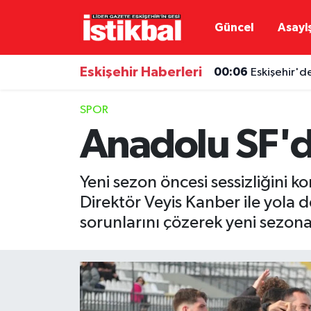
Güncel
Asayi
Eskişehirspor
Eskişehir Nöbetçi Eczaneler
Eskişehir Haberleri
00:06
Eskişehir'd
Güncel
Eskişehir Hava Durumu
SPOR
Asayiş
Eskişehir Namaz Vakitleri
Anadolu SF'd
Siyaset
Eskişehir Trafik Yoğunluk Haritası
Yeni sezon öncesi sessizliğini k
Spor
TFF 3.Lig 4.Grup Puan Durumu ve Fikstür
Direktör Veyis Kanber ile yola
sorunlarını çözerek yeni sezona
Eğitim
Tüm Manşetler
Ekonomi
Son Dakika Haberleri
Sağlık
Haber Arşivi