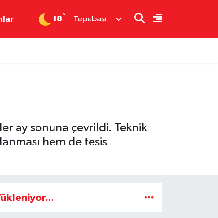
°
18
nlar
Tepebaşı
er ay sonuna çevrildi. Teknik
ılanması hem de tesis
ükleniyor...