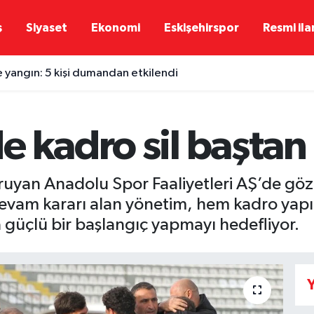
ş
Siyaset
Ekonomi
Eskişehirspor
Resmi ila
e yangın: 5 kişi dumandan etkilendi
e kadro sil baştan
oruyan Anadolu Spor Faaliyetleri AŞ’de gözl
 devam kararı alan yönetim, hem kadro yap
 güçlü bir başlangıç yapmayı hedefliyor.
Y