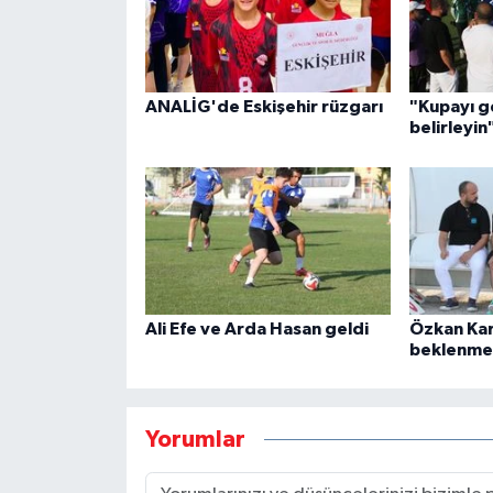
ANALİG'de Eskişehir rüzgarı
"Kupayı ge
belirleyin
Ali Efe ve Arda Hasan geldi
Özkan Kar
beklenme
Yorumlar