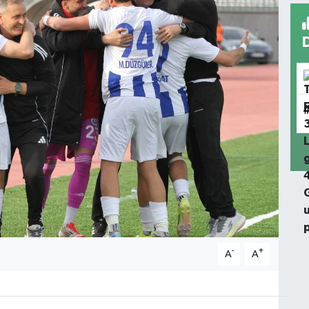
-
+
A
A