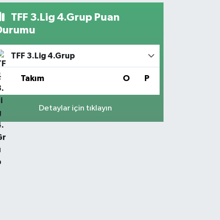
TFF 3.Lig 4.Grup Puan
Durumu
TFF 3.Lig 4.Grup
#
Takım
O
P
Detaylar için tıklayın