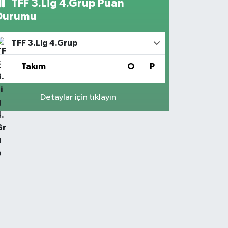
TFF 3.Lig 4.Grup Puan
Durumu
TFF 3.Lig 4.Grup
#
Takım
O
P
Detaylar için tıklayın