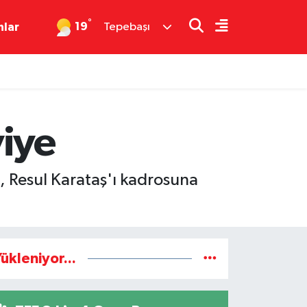
°
19
nlar
Tepebaşı
viye
ü, Resul Karataş'ı kadrosuna
ükleniyor...