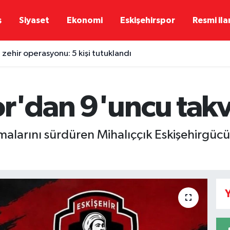
ş
Siyaset
Ekonomi
Eskişehirspor
Resmi ila
 zehir operasyonu: 5 kişi tutuklandı
or'dan 9'uncu tak
şmalarını sürdüren Mihalıççık Eskişehirgüc
Y