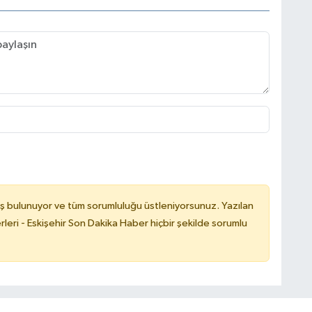
ş bulunuyor ve tüm sorumluluğu üstleniyorsunuz. Yazılan
leri - Eskişehir Son Dakika Haber hiçbir şekilde sorumlu