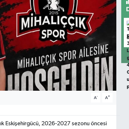
-
+
A
A
çık Eskişehirgücü, 2026-2027 sezonu öncesi