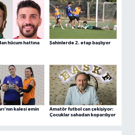
an hücum hattına
Şahinlerde 2. etap başlıyor
ı'nın kalesi emin
Amatör futbol can çekişiyor:
Çocuklar sahadan koparılıyor