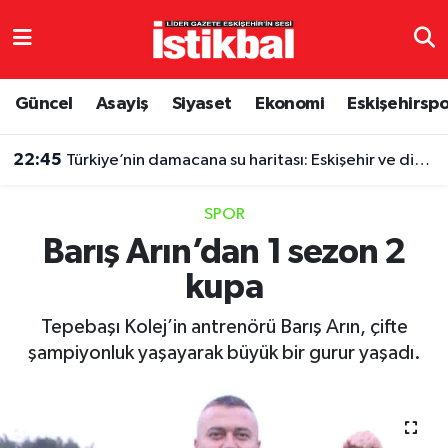
Eskişehirspor
Eskişehir Nöbetçi Eczaneler
Güncel
Asayiş
Siyaset
Ekonomi
Eskişehirsp
Güncel
Eskişehir Hava Durumu
22:45
Türkiye’nin damacana su haritası: Eskişehir ve diğer illerde fiyatlar ne kadar?
Asayiş
Eskişehir Namaz Vakitleri
SPOR
Siyaset
Eskişehir Trafik Yoğunluk Haritası
Barış Arın’dan 1 sezon 2
kupa
Spor
TFF 3.Lig 4.Grup Puan Durumu ve Fikstür
Tepebaşı Kolej’in antrenörü Barış Arın, çifte
Eğitim
Tüm Manşetler
şampiyonluk yaşayarak büyük bir gurur yaşadı.
Ekonomi
Son Dakika Haberleri
Sağlık
Haber Arşivi